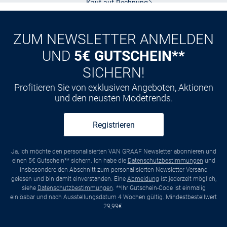
Kauf auf
Rechnung
ZUM NEWSLETTER ANMELDEN
UND
5€ GUTSCHEIN**
SICHERN!
Profitieren Sie von exklusiven Angeboten, Aktionen
und den neusten Modetrends.
Registrieren
Ja, ich möchte den personalisierten VAN GRAAF Newsletter abonnieren und
einen 5€ Gutschein** sichern. Ich habe die
Datenschutzbestimmungen
und
insbesondere den Abschnitt zum personalisierten Newsletter-Versand
gelesen und bin damit einverstanden. Eine
Abmeldung
ist jederzeit möglich,
siehe
Datenschutzbestimmungen
. **Ihr Gutschein-Code ist einmalig
einlösbar und nach Ausstellungsdatum 4 Wochen gültig. Mindestbestellwert
29,99€.