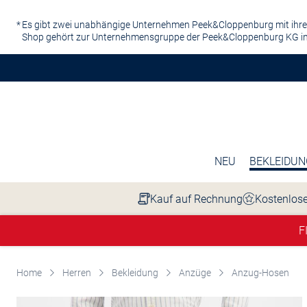
Zum Hauptinhalt springen
Es gibt zwei unabhängige Unternehmen Peek&Cloppenburg mit ihre
Shop gehört zur Unternehmensgruppe der Peek&Cloppenburg KG in
NEU
BEKLEIDUN
Kauf auf Rechnung
Kostenlose
F
Home
Herren
Bekleidung
Anzüge
Anzug-Hosen