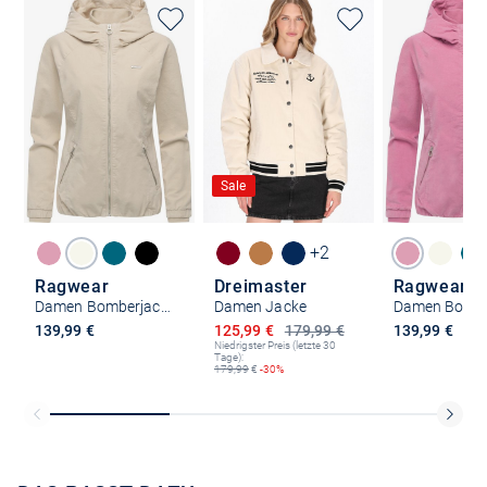
Sale
+2
Ragwear
Dreimaster
Ragwear
Damen Bomberjacke - Dizzie Cordy YOUMODO
Damen Jacke
Ermäßigter Preis
139,99 €
125,99 €
179,99 €
139,99 €
Niedrigster Preis (letzte 30
Tage):
179,99
€
-30%