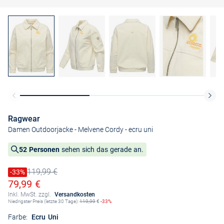
Ragwear
Damen Outdoorjacke - Melvene Cordy
- ecru uni
52 Personen
sehen sich das gerade an.
119,99 €
Preis reduziert um
-33%
Alter Preis
Ermäßigter Preis
79,99 €
Inkl. MwSt. zzgl.
Versandkosten
Niedrigster Preis (letzte 30 Tage):
119,99
€
-33%
Farbe:
Ecru Uni