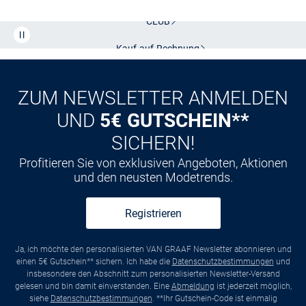
CLUB
Kauf auf
Rechnung
ZUM NEWSLETTER ANMELDEN
UND
5€ GUTSCHEIN**
SICHERN!
Profitieren Sie von exklusiven Angeboten, Aktionen
und den neusten Modetrends.
Registrieren
Ja, ich möchte den personalisierten VAN GRAAF Newsletter abonnieren und
einen 5€ Gutschein** sichern. Ich habe die
Datenschutzbestimmungen
und
insbesondere den Abschnitt zum personalisierten Newsletter-Versand
gelesen und bin damit einverstanden. Eine
Abmeldung
ist jederzeit möglich,
siehe
Datenschutzbestimmungen
. **Ihr Gutschein-Code ist einmalig