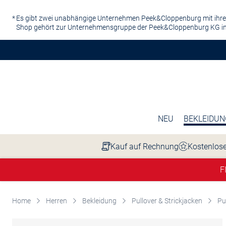
Zum Hauptinhalt springen
Es gibt zwei unabhängige Unternehmen Peek&Cloppenburg mit ihre
Shop gehört zur Unternehmensgruppe der Peek&Cloppenburg KG in
NEU
BEKLEIDUN
Kauf auf Rechnung
Kostenlose
F
Home
Herren
Bekleidung
Pullover & Strickjacken
Pu