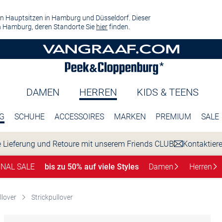
n Hauptsitzen in Hamburg und Düsseldorf. Dieser
 Hamburg, deren Standorte Sie
hier
finden.
DAMEN
HERREN
KIDS & TEENS
G
SCHUHE
ACCESSOIRES
MARKEN
PREMIUM
SALE
 Lieferung und Retoure mit unserem Friends CLUB
Kontaktier
INAL SALE
bis zu 50% auf viele Styles
Damen
Herren
llover
Strickpullover