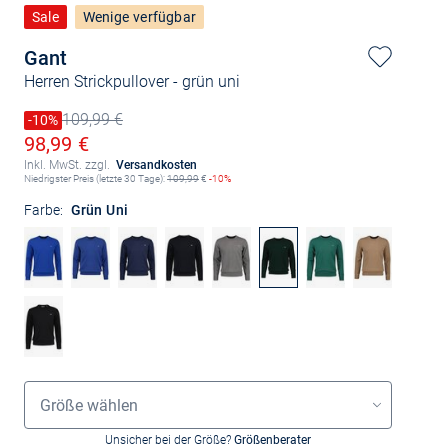
Sale
Wenige verfügbar
Gant
Herren Strickpullover
- grün uni
109,99 €
Preis reduziert um
-10%
Alter Preis
Ermäßigter Preis
98,99 €
Inkl. MwSt. zzgl.
Versandkosten
Niedrigster Preis (letzte 30 Tage):
109,99
€
-10%
Farbe:
Grün Uni
Größenauswahl
Größe wählen
Unsicher bei der Größe?
Größenberater