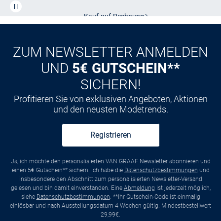
Kauf auf
Rechnung
ZUM NEWSLETTER ANMELDEN
UND
5€ GUTSCHEIN**
SICHERN!
Profitieren Sie von exklusiven Angeboten, Aktionen
und den neusten Modetrends.
Registrieren
Ja, ich möchte den personalisierten VAN GRAAF Newsletter abonnieren und
einen 5€ Gutschein** sichern. Ich habe die
Datenschutzbestimmungen
und
insbesondere den Abschnitt zum personalisierten Newsletter-Versand
gelesen und bin damit einverstanden. Eine
Abmeldung
ist jederzeit möglich,
siehe
Datenschutzbestimmungen
. **Ihr Gutschein-Code ist einmalig
einlösbar und nach Ausstellungsdatum 4 Wochen gültig. Mindestbestellwert
29,99€.