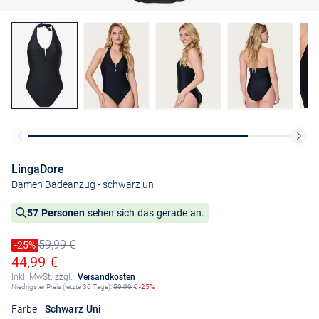
LingaDore
Damen Badeanzug
- schwarz uni
57 Personen
sehen sich das gerade an.
59,99 €
Preis reduziert um
-25%
Alter Preis
Ermäßigter Preis
44,99 €
Inkl. MwSt. zzgl.
Versandkosten
Niedrigster Preis (letzte 30 Tage):
59,99
€
-25%
Farbe:
Schwarz Uni