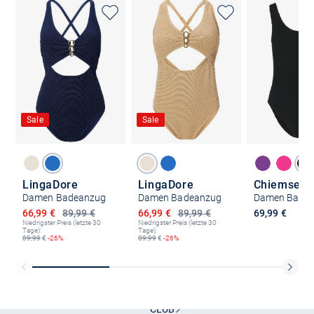
Sale
Sale
LingaDore
LingaDore
Chiemsee
Damen Badeanzug
Damen Badeanzug
Damen Bade
Ermäßigter Preis
Ermäßigter Preis
66,99 €
89,99 €
66,99 €
89,99 €
69,99 €
Niedrigster Preis (letzte 30
Niedrigster Preis (letzte 30
Tage):
Tage):
89,99
€
-26%
89,99
€
-26%
Kostenlose Lieferung und Retoure mit unserem Friends
CLUB