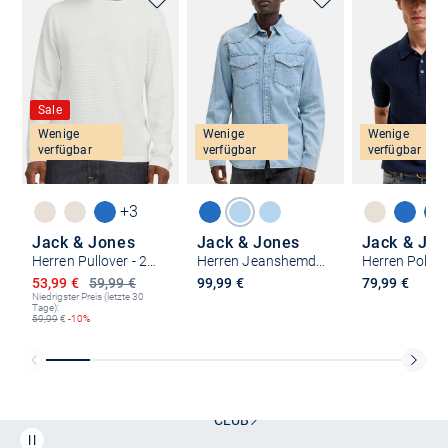
Sale
Wenige
Wenige
Wenige
verfügbar
verfügbar
verfügbar
+3
Jack & Jones
Jack & Jones
Jack & Jon
Herren Pullover - 2er Pack George
Herren Jeanshemd - 2er Pack Western
Ermäßigter Preis
53,99 €
59,99 €
99,99 €
79,99 €
Niedrigster Preis (letzte 30
Tage):
59,99
€
-10%
Kostenlose Lieferung und Retoure mit unserem Friends
CLUB