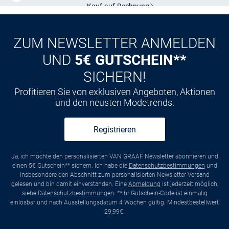
Kauf auf
Rechnung
ZUM NEWSLETTER ANMELDEN
UND
5€ GUTSCHEIN**
SICHERN!
Profitieren Sie von exklusiven Angeboten, Aktionen
und den neusten Modetrends.
Registrieren
Ja, ich möchte den personalisierten VAN GRAAF Newsletter abonnieren und
einen 5€ Gutschein** sichern. Ich habe die
Datenschutzbestimmungen
und
insbesondere den Abschnitt zum personalisierten Newsletter-Versand
gelesen und bin damit einverstanden. Eine
Abmeldung
ist jederzeit möglich,
siehe
Datenschutzbestimmungen
. **Ihr Gutschein-Code ist einmalig
einlösbar und nach Ausstellungsdatum 4 Wochen gültig. Mindestbestellwert
29,99€.