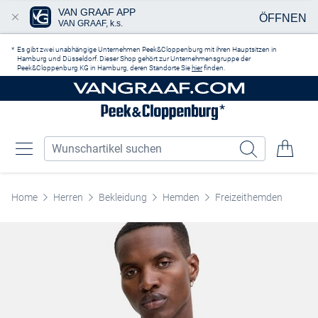
VAN GRAAF APP
ÖFFNEN
VAN GRAAF, k.s.
Zum Hauptinhalt springen
Es gibt zwei unabhängige Unternehmen Peek&Cloppenburg mit ihren Hauptsitzen in
Hamburg und Düsseldorf. Dieser Shop gehört zur Unternehmensgruppe der
Peek&Cloppenburg KG in Hamburg, deren Standorte Sie
hier
finden.
Home
Herren
Bekleidung
Hemden
Freizeithemden