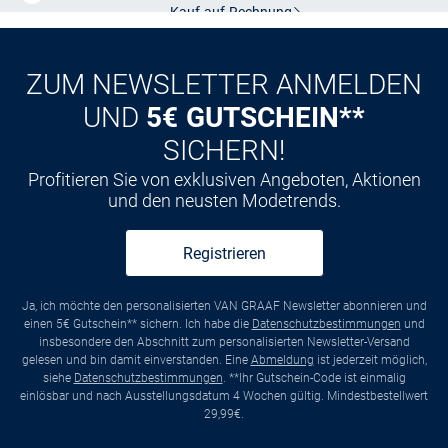
Kauf auf
Rechnung
ZUM NEWSLETTER ANMELDEN
UND
5€ GUTSCHEIN**
SICHERN!
Profitieren Sie von exklusiven Angeboten, Aktionen
und den neusten Modetrends.
Registrieren
Ja, ich möchte den personalisierten VAN GRAAF Newsletter abonnieren und
einen 5€ Gutschein** sichern. Ich habe die
Datenschutzbestimmungen
und
insbesondere den Abschnitt zum personalisierten Newsletter-Versand
gelesen und bin damit einverstanden. Eine
Abmeldung
ist jederzeit möglich,
siehe
Datenschutzbestimmungen
. **Ihr Gutschein-Code ist einmalig
einlösbar und nach Ausstellungsdatum 4 Wochen gültig. Mindestbestellwert
29,99€.