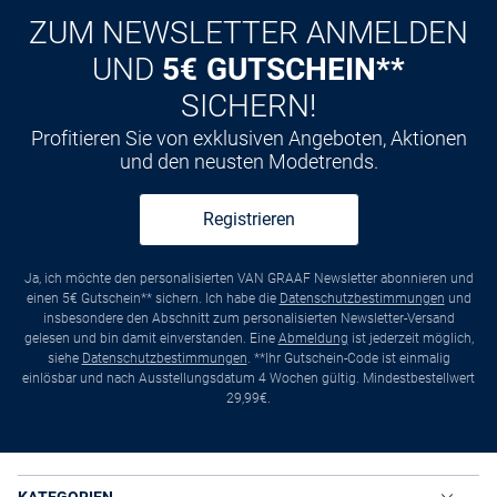
ZUM NEWSLETTER ANMELDEN
UND
5€ GUTSCHEIN**
SICHERN!
Profitieren Sie von exklusiven Angeboten, Aktionen
und den neusten Modetrends.
Registrieren
Ja, ich möchte den personalisierten VAN GRAAF Newsletter abonnieren und
einen 5€ Gutschein** sichern. Ich habe die
Datenschutzbestimmungen
und
insbesondere den Abschnitt zum personalisierten Newsletter-Versand
gelesen und bin damit einverstanden. Eine
Abmeldung
ist jederzeit möglich,
siehe
Datenschutzbestimmungen
. **Ihr Gutschein-Code ist einmalig
einlösbar und nach Ausstellungsdatum 4 Wochen gültig. Mindestbestellwert
29,99€.