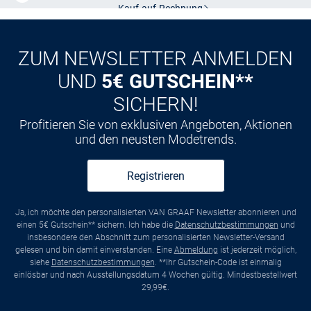
CLUB
Kauf auf
Rechnung
ZUM NEWSLETTER ANMELDEN
UND
5€ GUTSCHEIN**
SICHERN!
Profitieren Sie von exklusiven Angeboten, Aktionen
und den neusten Modetrends.
Registrieren
Ja, ich möchte den personalisierten VAN GRAAF Newsletter abonnieren und
einen 5€ Gutschein** sichern. Ich habe die
Datenschutzbestimmungen
und
insbesondere den Abschnitt zum personalisierten Newsletter-Versand
gelesen und bin damit einverstanden. Eine
Abmeldung
ist jederzeit möglich,
siehe
Datenschutzbestimmungen
. **Ihr Gutschein-Code ist einmalig
einlösbar und nach Ausstellungsdatum 4 Wochen gültig. Mindestbestellwert
29,99€.