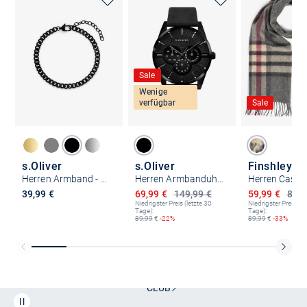
Sale
Wenige
verfügbar
Sale
s.Oliver
s.Oliver
Herren Armband - Basic
Herren Armbanduhr - Round Basic
Ermäßigter Preis
Ermäßigter P
39,99 €
69,99 €
149,99 €
59,99 €
89,9
Niedrigster Preis (letzte 30
Niedrigster Preis (le
Tage):
Tage):
89,99
€
-22%
89,99
€
-33%
Kostenlose Lieferung und Retoure mit unserem Friends