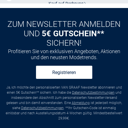
CLUB
Kauf auf
Rechnung
ZUM NEWSLETTER ANMELDEN
UND
5€ GUTSCHEIN**
SICHERN!
Profitieren Sie von exklusiven Angeboten, Aktionen
und den neusten Modetrends.
Registrieren
Ja, ich möchte den personalisierten VAN GRAAF Newsletter abonnieren und
einen 5€ Gutschein** sichern. Ich habe die
Datenschutzbestimmungen
und
insbesondere den Abschnitt zum personalisierten Newsletter-Versand
gelesen und bin damit einverstanden. Eine
Abmeldung
ist jederzeit möglich,
siehe
Datenschutzbestimmungen
. **Ihr Gutschein-Code ist einmalig
einlösbar und nach Ausstellungsdatum 4 Wochen gültig. Mindestbestellwert
29,99€.