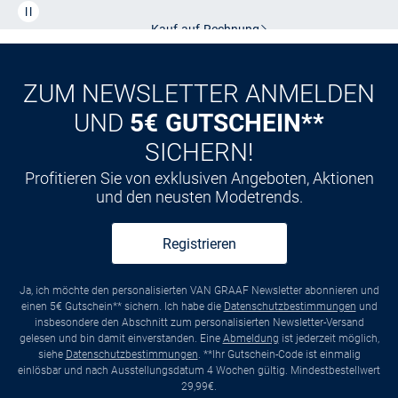
Kauf auf
Rechnung
ZUM NEWSLETTER ANMELDEN
UND
5€ GUTSCHEIN**
SICHERN!
Profitieren Sie von exklusiven Angeboten, Aktionen
und den neusten Modetrends.
Registrieren
Ja, ich möchte den personalisierten VAN GRAAF Newsletter abonnieren und
einen 5€ Gutschein** sichern. Ich habe die
Datenschutzbestimmungen
und
insbesondere den Abschnitt zum personalisierten Newsletter-Versand
gelesen und bin damit einverstanden. Eine
Abmeldung
ist jederzeit möglich,
siehe
Datenschutzbestimmungen
. **Ihr Gutschein-Code ist einmalig
einlösbar und nach Ausstellungsdatum 4 Wochen gültig. Mindestbestellwert
29,99€.