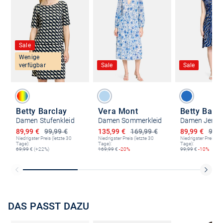
Sale
Wenige
verfügbar
Sale
Sale
Betty Barclay
Vera Mont
Betty Barc
Damen Stufenkleid
Damen Sommerkleid
Damen Jersey
Ermäßigter Preis
Ermäßigter Preis
Ermäßigter P
89,99 €
99,99 €
135,99 €
169,99 €
89,99 €
99,9
Niedrigster Preis (letzte 30
Niedrigster Preis (letzte 30
Niedrigster Preis (le
Tage):
Tage):
Tage):
69,99
€ (+22%)
169,99
€
-20%
99,99
€
-10%
DAS PASST DAZU