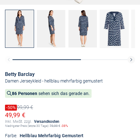
Betty Barclay
Damen Jerseykleid
- hellblau mehrfarbig gemustert
86 Personen
sehen sich das gerade an.
99,99 €
Preis reduziert um
-50%
Alter Preis
Ermäßigter Preis
49,99 €
Inkl. MwSt. zzgl.
Versandkosten
Niedrigster Preis (letzte 30 Tage):
79,99
€
-38%
Farbe:
Hellblau Mehrfarbig Gemustert