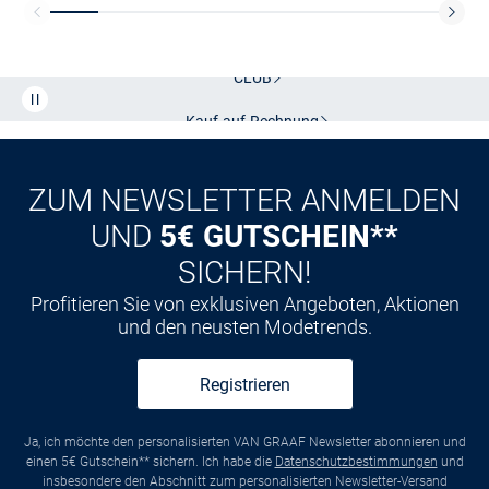
Kostenlose Lieferung und Retoure mit unserem Friends
CLUB
Kauf auf
Rechnung
ZUM NEWSLETTER ANMELDEN
UND
5€ GUTSCHEIN**
SICHERN!
Profitieren Sie von exklusiven Angeboten, Aktionen
und den neusten Modetrends.
Registrieren
Ja, ich möchte den personalisierten VAN GRAAF Newsletter abonnieren und
einen 5€ Gutschein** sichern. Ich habe die
Datenschutzbestimmungen
und
insbesondere den Abschnitt zum personalisierten Newsletter-Versand