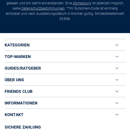
gelesen und bin damit einverstanden. Eine
Abmeldung
ist jederzeit möglich,
siehe
Datenschutzbestimmungen
. **Ihr Gutschein-Code ist einmalig
einlösbar und nach Ausstellungsdatum 4 Wochen gültig. Mindestbestellwert
29,99€.
KATEGORIEN
TOP-MARKEN
GUIDES/RATGEBER
ÜBER UNS
FRIENDS CLUB
INFORMATIONEN
KONTAKT
SICHERE ZAHLUNG