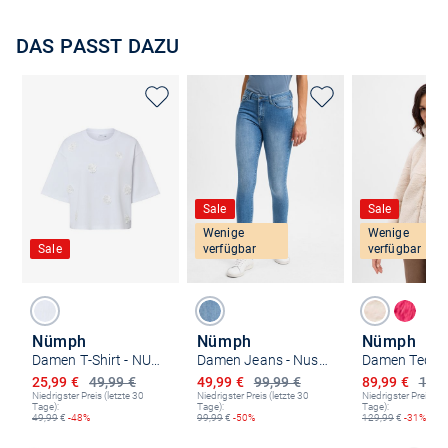
DAS PASST DAZU
Sale
Sale
Wenige
Wenige
Sale
verfügbar
verfügbar
Nümph
Nümph
Nümph
Damen T-Shirt - NUFleura
Damen Jeans - Nusidney
Ermäßigter Preis
Ermäßigter Preis
Ermäßigter P
25,99 €
49,99 €
49,99 €
99,99 €
89,99 €
129,
Niedrigster Preis (letzte 30
Niedrigster Preis (letzte 30
Niedrigster Preis (le
Tage):
Tage):
Tage):
49,99
€
-48%
99,99
€
-50%
129,99
€
-31%