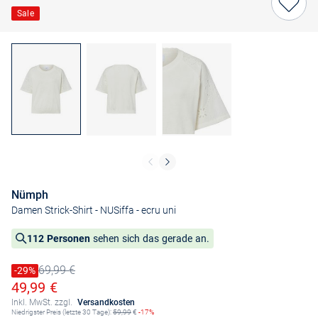
Sale
Nümph
Damen Strick-Shirt - NUSiffa
- ecru uni
112 Personen
sehen sich das gerade an.
69,99 €
Preis reduziert um
-29%
Alter Preis
Ermäßigter Preis
49,99 €
Inkl. MwSt. zzgl.
Versandkosten
Niedrigster Preis (letzte 30 Tage):
59,99
€
-17%