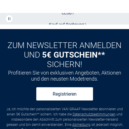
Kostenlose Lieferung und Retoure mit unserem Friends
CLUB
Kauf auf
Rechnung
ZUM NEWSLETTER ANMELDEN
UND
5€ GUTSCHEIN**
SICHERN!
Profitieren Sie von exklusiven Angeboten, Aktionen
und den neusten Modetrends.
Registrieren
Ja, ich möchte den personalisierten VAN GRAAF Newsletter abonnieren und
einen 5€ Gutschein** sichern. Ich habe die
Datenschutzbestimmungen
und
insbesondere den Abschnitt zum personalisierten Newsletter-Versand
gelesen und bin damit einverstanden. Eine
Abmeldung
ist jederzeit möglich,