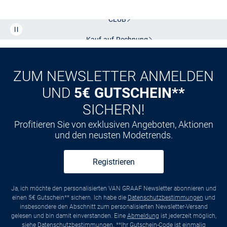
CLUB
Kauf auf
Rechnung
ZUM NEWSLETTER ANMELDEN
UND
5€ GUTSCHEIN**
SICHERN!
Profitieren Sie von exklusiven Angeboten, Aktionen
und den neusten Modetrends.
Registrieren
Ja, ich möchte den personalisierten VAN GRAAF Newsletter abonnieren und
einen 5€ Gutschein** sichern. Ich habe die
Datenschutzbestimmungen
und
insbesondere den Abschnitt zum personalisierten Newsletter-Versand
gelesen und bin damit einverstanden. Eine
Abmeldung
ist jederzeit möglich,
siehe
Datenschutzbestimmungen
. **Ihr Gutschein-Code ist einmalig