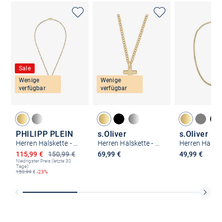
Sale
Wenige
Wenige
verfügbar
verfügbar
PHILIPP PLEIN
s.Oliver
s.Oliver
Herren Halskette - PLEIN TAG
Herren Halskette - Cross
Ermäßigter Preis
115,99 €
150,99 €
69,99 €
49,99 €
Niedrigster Preis (letzte 30
Tage):
150,99
€
-23%