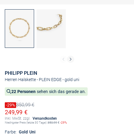
PHILIPP PLEIN
Herren Halskette - PLEIN EDGE
- gold uni
22 Personen
sehen sich das gerade an.
350,99 €
Preis reduziert um
-29%
Alter Preis
Ermäßigter Preis
249,99 €
Inkl. MwSt. zzgl.
Versandkosten
Niedrigster Preis (letzte 30 Tage):
350,99
€
-29%
Farbe:
Gold Uni