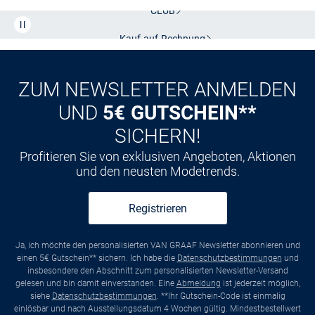
Kostenlose Lieferung und Retoure mit unserem Friends
CLUB
Kauf auf
Rechnung
ZUM NEWSLETTER ANMELDEN
UND
5€ GUTSCHEIN**
SICHERN!
Profitieren Sie von exklusiven Angeboten, Aktionen
und den neusten Modetrends.
Registrieren
Ja, ich möchte den personalisierten VAN GRAAF Newsletter abonnieren und
einen 5€ Gutschein** sichern. Ich habe die
Datenschutzbestimmungen
und
insbesondere den Abschnitt zum personalisierten Newsletter-Versand
gelesen und bin damit einverstanden. Eine
Abmeldung
ist jederzeit möglich,
siehe
Datenschutzbestimmungen
. **Ihr Gutschein-Code ist einmalig
einlösbar und nach Ausstellungsdatum 4 Wochen gültig. Mindestbestellwert