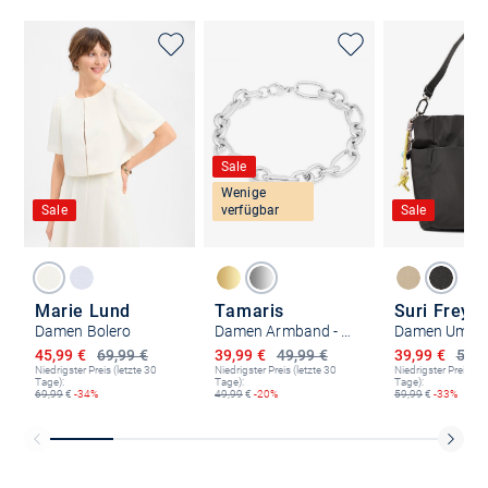
Sale
Wenige
Sale
verfügbar
Sale
Marie Lund
Tamaris
Suri Frey
Damen Bolero
Damen Armband - Elegant Chunky
Ermäßigter Preis
Ermäßigter Preis
Ermäßigter P
45,99 €
69,99 €
39,99 €
49,99 €
39,99 €
59,9
Niedrigster Preis (letzte 30
Niedrigster Preis (letzte 30
Niedrigster Preis (le
Tage):
Tage):
Tage):
69,99
€
-34%
49,99
€
-20%
59,99
€
-33%