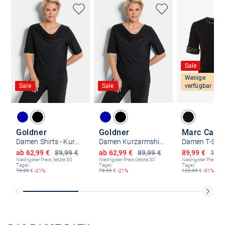
Sale
Wenige
Sale
Sale
verfügbar
Goldner
Goldner
Damen Shirts - Kurzgröße
Damen Kurzarmshirt
Damen T-Shir
Ermäßigter Preis
Ermäßigter Preis
Ermäßigter P
ab 62,99 €
89,99 €
ab 62,99 €
89,99 €
89,99 €
129,
Niedrigster Preis (letzte 30
Niedrigster Preis (letzte 30
Niedrigster Preis (le
Tage):
Tage):
Tage):
79,99
€
-21%
79,99
€
-21%
129,99
€
-31%