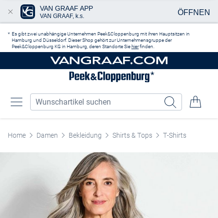
VAN GRAAF APP
ÖFFNEN
VAN GRAAF, k.s.
Zum Hauptinhalt springen
Es gibt zwei unabhängige Unternehmen Peek&Cloppenburg mit ihren Hauptsitzen in
Hamburg und Düsseldorf. Dieser Shop gehört zur Unternehmensgruppe der
Peek&Cloppenburg KG in Hamburg, deren Standorte Sie
hier
finden.
Home
Damen
Bekleidung
Shirts & Tops
T-Shirts