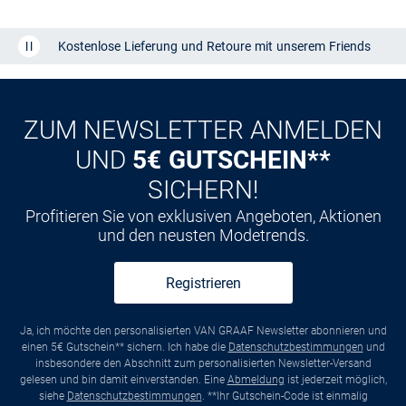
Kostenlose Lieferung und Retoure mit unserem Friends
CLUB
Kauf auf
Rechnung
ZUM NEWSLETTER ANMELDEN
UND
5€ GUTSCHEIN**
SICHERN!
Profitieren Sie von exklusiven Angeboten, Aktionen
und den neusten Modetrends.
Registrieren
Ja, ich möchte den personalisierten VAN GRAAF Newsletter abonnieren und
einen 5€ Gutschein** sichern. Ich habe die
Datenschutzbestimmungen
und
insbesondere den Abschnitt zum personalisierten Newsletter-Versand
gelesen und bin damit einverstanden. Eine
Abmeldung
ist jederzeit möglich,
siehe
Datenschutzbestimmungen
. **Ihr Gutschein-Code ist einmalig