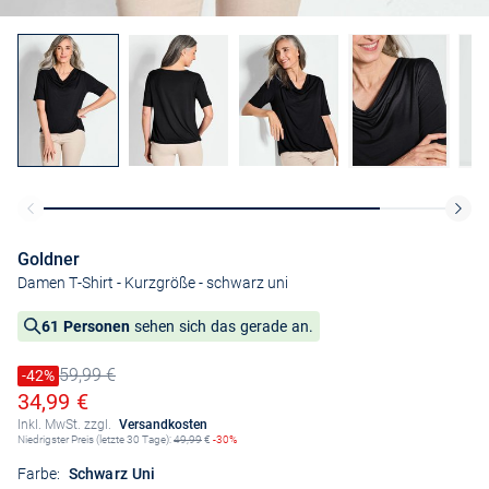
Goldner
Damen T-Shirt - Kurzgröße
- schwarz uni
61 Personen
sehen sich das gerade an.
59,99 €
Preis reduziert um
-42%
Alter Preis
Ermäßigter Preis
34,99 €
Inkl. MwSt. zzgl.
Versandkosten
Niedrigster Preis (letzte 30 Tage):
49,99
€
-30%
Farbe:
Schwarz Uni