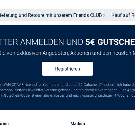
ieferung und Retoure mit unserem Friends
CLUB
Kauf auf
R
TTER ANMELDEN UND
5€ GUTSCHE
 Sie von exklusiven Angeboten, Aktionen und den neusten
Registrieren
ten VAN GRAAF Newsletter abonnieren und einen 5€ Gutschein** sichern. Ich habe d
ersonalisierten Newsletter-Versand gelesen und bin damit einverstanden. Eine
Abm
*Ihr Gutschein-Code ist einmalig einlösbar und nach Ausstellungsdatum 4 Wochen gül
orien
Marken