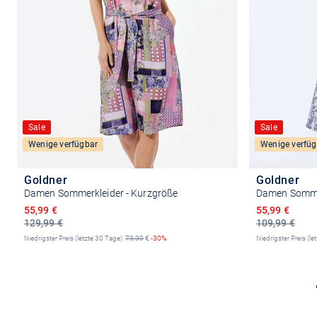
Sale
Sale
Wenige verfügbar
Wenige verfüg
Goldner
Goldner
Damen Sommerkleider - Kurzgröße
Damen Sommer
Ermäßigter Preis
Ermäßigter P
55,99 €
55,99 €
129,99 €
109,99 €
Niedrigster Preis (letzte 30 Tage):
79,99
€
-30%
Niedrigster Preis (le
Größe auswählen