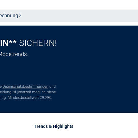
echnung
IN**
SICHERN!
 Modetrends.
ie
Datenschutzbestimmungen
und
eldung
ist jederzeit möglich, siehe
tig. Mindestbestellwert 29,99€.
Trends & Highlights