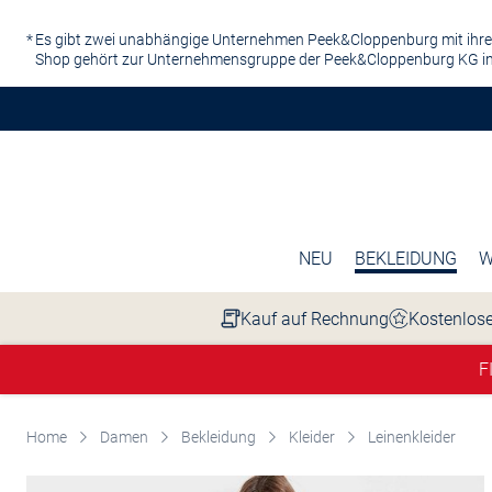
Zum Hauptinhalt springen
Es gibt zwei unabhängige Unternehmen Peek&Cloppenburg mit ihre
Shop gehört zur Unternehmensgruppe der Peek&Cloppenburg KG in
NEU
BEKLEIDUNG
W
Kauf auf Rechnung
Kostenlose
F
Home
Damen
Bekleidung
Kleider
Leinenkleider