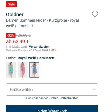
Sale
Goldner
Damen Sommerkleider - Kurzgröße
- royal
weiß gemustert
129,99 €
Preis reduziert um
-52%
Alter Preis
Ermäßigter Preis
ab 62,99 €
Inkl. MwSt. zzgl.
Versandkosten
Niedrigster Preis (letzte 30 Tage):
89,99
€
-30%
Farbe:
Royal Weiß Gemustert
Größenauswahl
Größe wählen
Unsicher bei der Größe?
Größenberater
In den Warenkorb