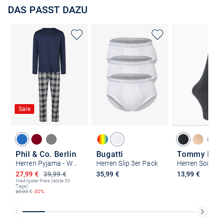
DAS PASST DAZU
Sale
Phil & Co. Berlin
Bugatti
Tommy Hilf
Herren Pyjama - Weekend Collection
Herren Slip 3er Pack
Ermäßigter Preis
27,99 €
39,99 €
35,99 €
13,99 €
Niedrigster Preis (letzte 30
Tage):
39,99
€
-30%