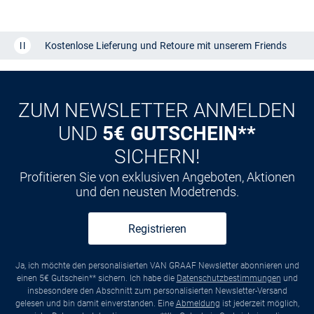
Kostenlose Lieferung und Retoure mit unserem Friends
CLUB
Kauf auf
Rechnung
ZUM NEWSLETTER ANMELDEN
UND
5€ GUTSCHEIN**
SICHERN!
Profitieren Sie von exklusiven Angeboten, Aktionen
und den neusten Modetrends.
Registrieren
Ja, ich möchte den personalisierten VAN GRAAF Newsletter abonnieren und
einen 5€ Gutschein** sichern. Ich habe die
Datenschutzbestimmungen
und
insbesondere den Abschnitt zum personalisierten Newsletter-Versand
gelesen und bin damit einverstanden. Eine
Abmeldung
ist jederzeit möglich,