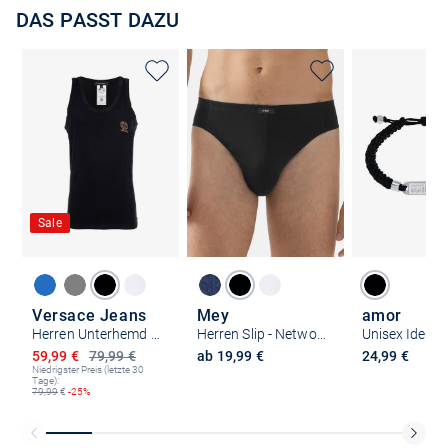
DAS PASST DAZU
Sale
Versace Jeans
Mey
amor
Herren Unterhemd 1er Pack
Herren Slip - Network
Ermäßigter Preis
59,99 €
79,99 €
ab 19,99 €
24,99 €
Niedrigster Preis (letzte 30
Tage):
79,99
€
-25%