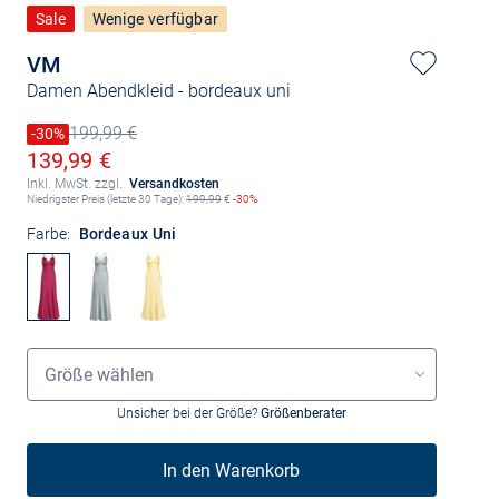
Sale
Wenige verfügbar
VM
Damen Abendkleid
- bordeaux uni
199,99 €
Preis reduziert um
-30%
Alter Preis
Ermäßigter Preis
139,99 €
Inkl. MwSt. zzgl.
Versandkosten
Niedrigster Preis (letzte 30 Tage):
199,99
€
-30%
Farbe:
Bordeaux Uni
Größenauswahl
Größe wählen
Unsicher bei der Größe?
Größenberater
In den Warenkorb