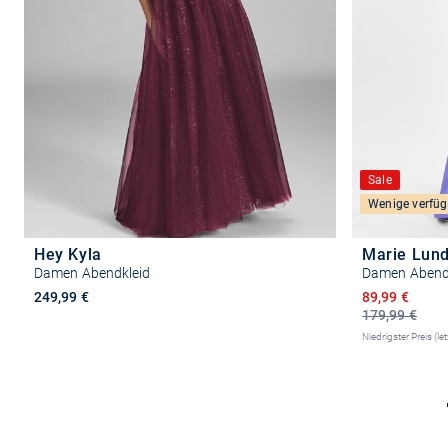
Sale
Wenige verfüg
Hey Kyla
Marie Lun
Damen Abendkleid
Damen Abend
Ermäßigter P
249,99 €
89,99 €
179,99 €
Niedrigster Preis (le
Größe auswählen