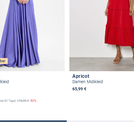
bar
d
Apricot
kleid
Damen Midikleid
reis
65,99 €
tzte 30 Tage):
179,99
€
-50%
Größe auswähle
Größe auswählen