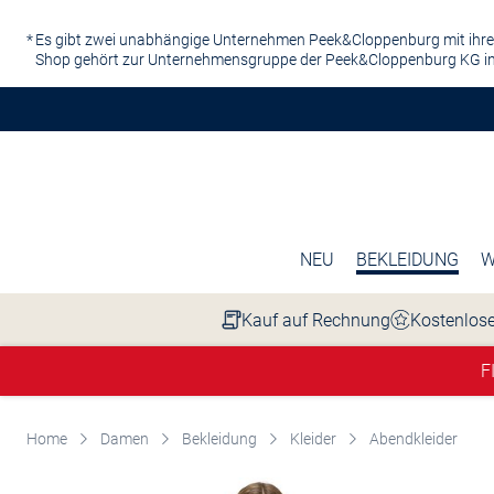
Zum Hauptinhalt springen
Es gibt zwei unabhängige Unternehmen Peek&Cloppenburg mit ihre
Shop gehört zur Unternehmensgruppe der Peek&Cloppenburg KG in
NEU
BEKLEIDUNG
W
Kauf auf Rechnung
Kostenlose
F
Home
Damen
Bekleidung
Kleider
Abendkleider