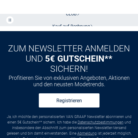
Kostenlose Lieferung und Retoure mit unserem Friends
CLUB
Kauf auf
Rechnung
ZUM NEWSLETTER ANMELDEN
UND
5€ GUTSCHEIN**
SICHERN!
Profitieren Sie von exklusiven Angeboten, Aktionen
und den neusten Modetrends.
Registrieren
Ja, ich möchte den personalisierten VAN GRAAF Newsletter abonnieren und
einen 5€ Gutschein** sichern. Ich habe die
Datenschutzbestimmungen
und
insbesondere den Abschnitt zum personalisierten Newsletter-Versand
gelesen und bin damit einverstanden. Eine
Abmeldung
ist jederzeit möglich,