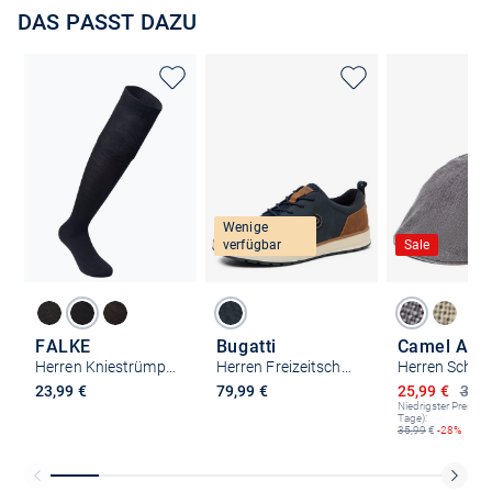
DAS PASST DAZU
Wenige
verfügbar
Sale
FALKE
Bugatti
Camel Acti
Herren Kniestrümpfe - Airport
Herren Freizeitschuhe
Ermäßigter P
23,99 €
79,99 €
25,99 €
35,9
Niedrigster Preis (le
Tage):
35,99
€
-28%