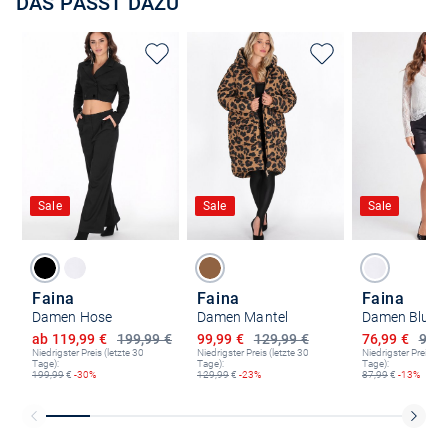
DAS PASST DAZU
Sale
Sale
Sale
Faina
Faina
Faina
Damen Hose
Damen Mantel
Damen Bluse
Ermäßigter Preis
Ermäßigter Preis
Ermäßigter P
ab 119,99 €
199,99 €
99,99 €
129,99 €
76,99 €
99,9
Niedrigster Preis (letzte 30
Niedrigster Preis (letzte 30
Niedrigster Preis (le
Tage):
Tage):
Tage):
199,99
€
-30%
129,99
€
-23%
87,99
€
-13%