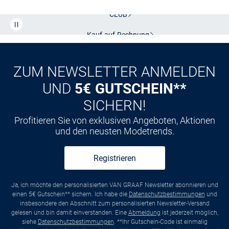
Kostenlose Lieferung und Retoure mit unserem Friends
CLUB
Kauf auf
Rechnung
ZUM NEWSLETTER ANMELDEN
UND
5€ GUTSCHEIN**
SICHERN!
Profitieren Sie von exklusiven Angeboten, Aktionen
und den neusten Modetrends.
Registrieren
Ja, ich möchte den personalisierten VAN GRAAF Newsletter abonnieren und
einen 5€ Gutschein** sichern. Ich habe die
Datenschutzbestimmungen
und
insbesondere den Abschnitt zum personalisierten Newsletter-Versand
gelesen und bin damit einverstanden. Eine
Abmeldung
ist jederzeit möglich,
siehe
Datenschutzbestimmungen
. **Ihr Gutschein-Code ist einmalig