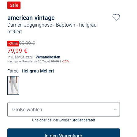
Sale
american vintage
Damen Jogginghose - Baptown
- hellgrau
meliert
99,99 €
Preis reduziert um
-20%
Alter Preis
Ermäßigter Preis
79,99 €
Inkl. MwSt. zzgl.
Versandkosten
Niedrigster Preis (letzte 30 Tage):
99,99
€
-20%
Farbe:
Hellgrau Meliert
Größenauswahl
Größe wählen
Unsicher bei der Größe?
Größenberater
In den Warenkorb