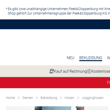
Zum Hauptinhalt springen
Es gibt zwei unabhängige Unternehmen Peek&Cloppenburg mit ihre
Shop gehört zur Unternehmensgruppe der Peek&Cloppenburg KG in
NEU
BEKLEIDUNG
W
Kauf auf Rechnung
Kostenlose
F
Home
Damen
Bekleidung
Hosen
Jogginghosen