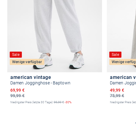
Sale
Sale
Wenige verfügbar
Wenige verfüg
american vintage
american v
Damen Jogginghose - Baptown
Damen Joggi
Ermäßigter Preis
Ermäßigter P
69,99 €
49,99 €
99,99 €
75,99 €
Niedrigster Preis (letzte 30 Tage):
99,99
€
-30%
Niedrigster Preis (le
Größe auswählen