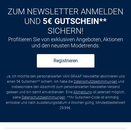
ZUM NEWSLETTER ANMELDEN
UND
5€ GUTSCHEIN**
SICHERN!
Profitieren Sie von exklusiven Angeboten, Aktionen
und den neusten Modetrends.
Registrieren
Ja, ich möchte den personalisierten VAN GRAAF Newsletter abonnieren und
einen 5€ Gutschein** sichern. Ich habe die
Datenschutzbestimmungen
und
insbesondere den Abschnitt zum personalisierten Newsletter-Versand
gelesen und bin damit einverstanden. Eine
Abmeldung
ist jederzeit möglich,
siehe
Datenschutzbestimmungen
. **Ihr Gutschein-Code ist einmalig
einlösbar und nach Ausstellungsdatum 4 Wochen gültig. Mindestbestellwert
29,99€.