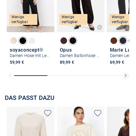
Wenige
Wenige
Wenige
verfügbar
verfügbar
verfügbar
soyaconcept®
Opus
Marie Lun
Damen Hose mit Leinen-Anteil - SC-Ina
Damen Ballonhose - Myha Oasis
Damen Leine
59,99 €
89,99 €
69,99 €
DAS PASST DAZU