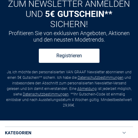
ZUM NEWSLETTER ANMELDEN
UND
5€ GUTSCHEIN**
SICHERN!
Profitieren Sie von exklusiven Angeboten, Aktionen
und den neusten Modetrends.
Registrieren
Ja, ich möchte den personalisierten VAN GRAAF Newsletter abonnieren und
einen 5€ Gutschein** sichern. Ich habe die
Datenschutzbestimmungen
und
insbesondere den Abschnitt zum personalisierten Newsletter-Versand
gelesen und bin damit einverstanden. Eine
Abmeldung
ist jederzeit möglich,
siehe
Datenschutzbestimmungen
. **Ihr Gutschein-Code ist einmalig
einlösbar und nach Ausstellungsdatum 4 Wochen gültig. Mindestbestellwert
29,99€.
KATEGORIEN