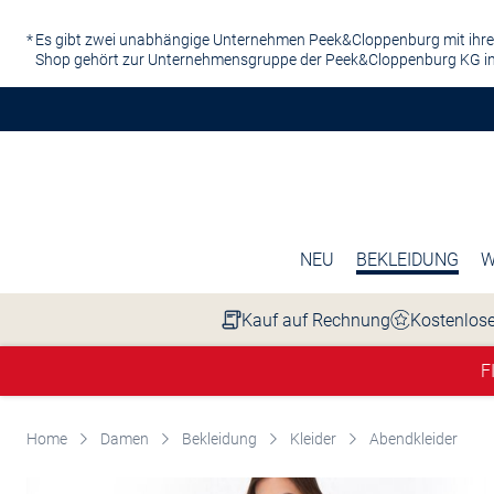
Zum Hauptinhalt springen
Es gibt zwei unabhängige Unternehmen Peek&Cloppenburg mit ihre
Shop gehört zur Unternehmensgruppe der Peek&Cloppenburg KG in
NEU
BEKLEIDUNG
W
Kauf auf Rechnung
Kostenlose
F
Home
Damen
Bekleidung
Kleider
Abendkleider