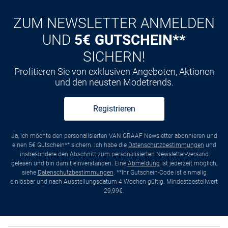
ZUM NEWSLETTER ANMELDEN
UND
5€ GUTSCHEIN**
SICHERN!
Profitieren Sie von exklusiven Angeboten, Aktionen
und den neusten Modetrends.
Registrieren
Ja, ich möchte den personalisierten VAN GRAAF Newsletter abonnieren und
einen 5€ Gutschein** sichern. Ich habe die
Datenschutzbestimmungen
und
insbesondere den Abschnitt zum personalisierten Newsletter-Versand
gelesen und bin damit einverstanden. Eine
Abmeldung
ist jederzeit möglich,
siehe
Datenschutzbestimmungen
. **Ihr Gutschein-Code ist einmalig
einlösbar und nach Ausstellungsdatum 4 Wochen gültig. Mindestbestellwert
29,99€.