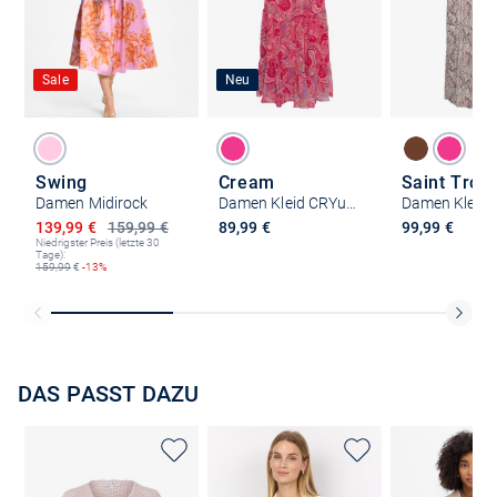
Sale
Neu
Swing
Cream
Saint Trop
Damen Midirock
Damen Kleid CRYuna
Ermäßigter Preis
139,99 €
159,99 €
89,99 €
99,99 €
Niedrigster Preis (letzte 30
Tage):
159,99
€
-13%
DAS PASST DAZU