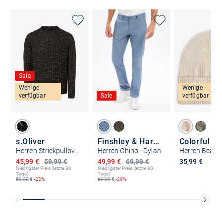
Sale
Wenige
Wenige
verfügbar
Sale
verfügbar
s.Oliver
Finshley & Harding
Herren Strickpullover
Herren Chino - Dylan
Ermäßigter Preis
Ermäßigter Preis
45,99 €
59,99 €
49,99 €
69,99 €
35,99 €
Niedrigster Preis (letzte 30
Niedrigster Preis (letzte 30
Tage):
Tage):
59,99
€
-23%
69,99
€
-29%