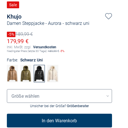
Sale
Khujo
Damen Steppjacke - Aurora
- schwarz uni
189,99 €
Preis reduziert um
-5%
Alter Preis
Ermäßigter Preis
179,99 €
Inkl. MwSt. zzgl.
Versandkosten
Niedrigster Preis (letzte 30 Tage):
189,99
€
-5%
Farbe:
Schwarz Uni
Größenauswahl
Größe wählen
Unsicher bei der Größe?
Größenberater
In den Warenkorb