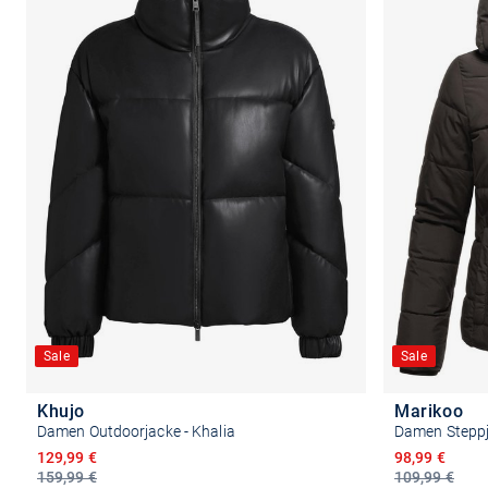
Sale
Sale
Khujo
Marikoo
Damen Outdoorjacke - Khalia
Damen Steppj
Ermäßigter Preis
Ermäßigter P
129,99 €
98,99 €
159,99 €
109,99 €