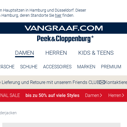
n Hauptsitzen in Hamburg und Düsseldorf. Dieser
 Hamburg, deren Standorte Sie
hier
finden.
DAMEN
HERREN
KIDS & TEENS
ÄSCHE
SCHUHE
ACCESSOIRES
MARKEN
PREMIUM
 Lieferung und Retoure mit unserem Friends CLUB
Kontaktier
INAL SALE
bis zu 50% auf viele Styles
Damen
Herren
derjacken