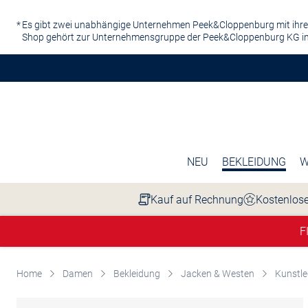
Zum Hauptinhalt springen
Es gibt zwei unabhängige Unternehmen Peek&Cloppenburg mit ihre
Shop gehört zur Unternehmensgruppe der Peek&Cloppenburg KG in
NEU
BEKLEIDUNG
W
Kauf auf Rechnung
Kostenlose
F
Home
Damen
Bekleidung
Jacken & Westen
Kunstle