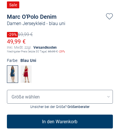
Sale
Marc O'Polo Denim
Damen Jerseykleid
- blau uni
69,99 €
Preis reduziert um
-29%
Alter Preis
Ermäßigter Preis
49,99 €
Inkl. MwSt. zzgl.
Versandkosten
Niedrigster Preis (letzte 30 Tage):
69,99
€
-29%
Farbe:
Blau Uni
Größenauswahl
Größe wählen
Unsicher bei der Größe?
Größenberater
In den Warenkorb