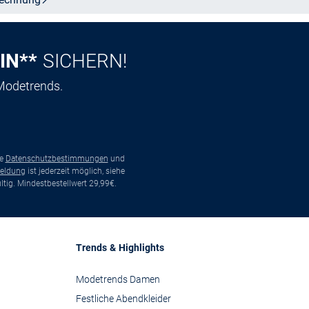
IN**
SICHERN!
 Modetrends.
ie
Datenschutzbestimmungen
und
eldung
ist jederzeit möglich, siehe
tig. Mindestbestellwert 29,99€.
Trends & Highlights
Modetrends Damen
Festliche Abendkleider