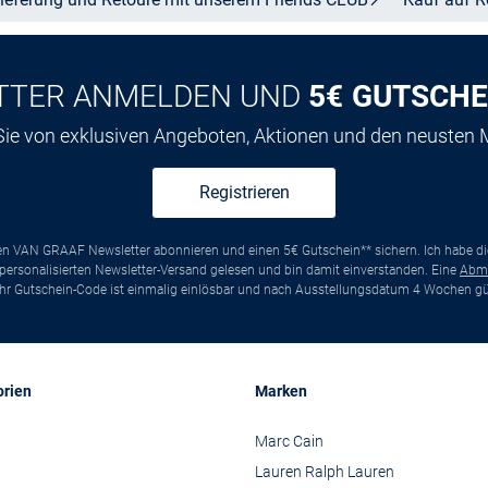
TTER ANMELDEN UND
5€ GUTSCHE
 Sie von exklusiven Angeboten, Aktionen und den neusten
Registrieren
ten VAN GRAAF Newsletter abonnieren und einen 5€ Gutschein** sichern. Ich habe d
ersonalisierten Newsletter-Versand gelesen und bin damit einverstanden. Eine
Abm
*Ihr Gutschein-Code ist einmalig einlösbar und nach Ausstellungsdatum 4 Wochen gül
orien
Marken
Marc Cain
Lauren Ralph Lauren