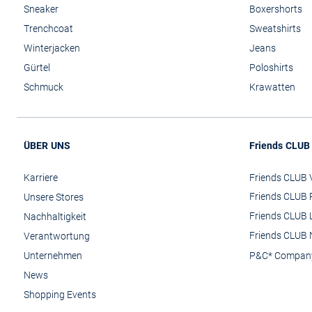
Sneaker
Boxershorts
Trenchcoat
Sweatshirts
Winterjacken
Jeans
Gürtel
Poloshirts
Schmuck
Krawatten
ÜBER UNS
Friends CLUB
Karriere
Friends CLUB V
Friends CLUB 
Unsere Stores
Friends CLUB 
Nachhaltigkeit
Friends CLUB 
Verantwortung
Unternehmen
P&C* Compan
News
Shopping Events