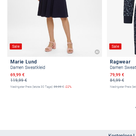
Sale
Sale
Marie Lund
Ragwear
Damen Sweatkleid
Damen Sweatk
Ermäßigter Preis
Ermäßigter P
69,99 €
79,99 €
119,99 €
84,99 €
Niedrigster Preis (letzte 30 Tage):
89,99
€
-22%
Niedrigster Preis (le
Größe auswählen
Kostenlose L