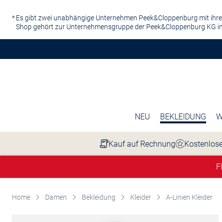
Zum Hauptinhalt springen
Es gibt zwei unabhängige Unternehmen Peek&Cloppenburg mit ihre
Shop gehört zur Unternehmensgruppe der Peek&Cloppenburg KG in
NEU
BEKLEIDUNG
W
Kauf auf Rechnung
Kostenlose
F
Home
Damen
Bekleidung
Kleider
A-Linien Kleider