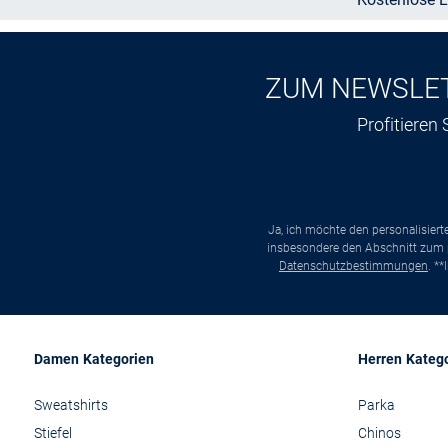
ZUM NEWSLE
Profitieren
Ja, ich möchte den personalisier
insbesondere den Abschnitt zum p
Datenschutzbestimmungen
. *
Damen Kategorien
Herren Kateg
Sweatshirts
Parka
Stiefel
Chinos