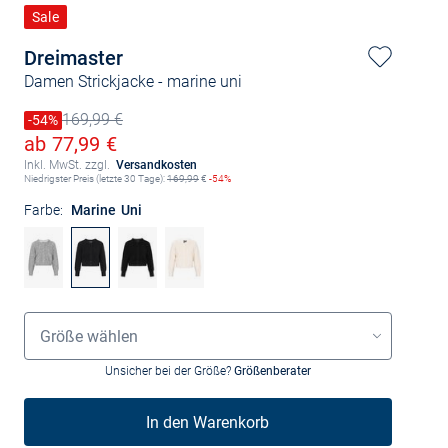
Sale
Dreimaster
Damen Strickjacke
- marine uni
169,99 €
Preis reduziert um
-54%
Alter Preis
Ermäßigter Preis
ab 77,99 €
Inkl. MwSt. zzgl.
Versandkosten
Niedrigster Preis (letzte 30 Tage):
169,99
€
-54%
Farbe:
Marine Uni
Größenauswahl
Größe wählen
Unsicher bei der Größe?
Größenberater
In den Warenkorb