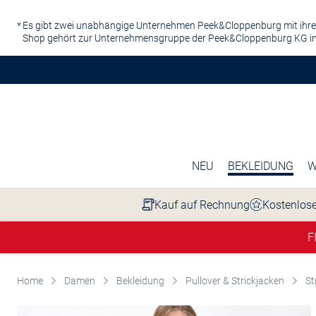
Zum Hauptinhalt springen
Es gibt zwei unabhängige Unternehmen Peek&Cloppenburg mit ihre
Shop gehört zur Unternehmensgruppe der Peek&Cloppenburg KG in
NEU
BEKLEIDUNG
W
Kauf auf Rechnung
Kostenlose
F
Home
Damen
Bekleidung
Pullover & Strickjacken
St