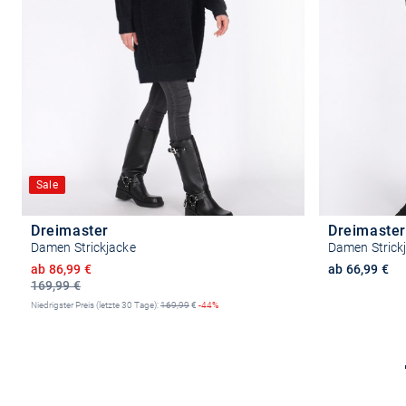
Sale
Dreimaster
Dreimaster
Damen Strickjacke
Damen Strick
Ermäßigter Preis
ab 86,99 €
ab 66,99 €
169,99 €
Niedrigster Preis (letzte 30 Tage):
169,99
€
-44%
Größe auswählen