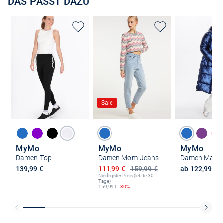
DAS PASST DAZU
Sale
MyMo
MyMo
MyMo
Damen Top
Damen Mom-Jeans
Damen Mante
Ermäßigter Preis
139,99 €
111,99 €
159,99 €
ab 122,99 €
Niedrigster Preis (letzte 30
Tage):
159,99
€
-30%
Kostenlose Lieferung und Retoure mit unserem Friends