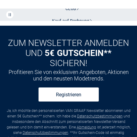
CLUB
Kauf auf
Rechnung
ZUM NEWSLETTER ANMELDEN
UND
5€ GUTSCHEIN**
SICHERN!
Profitieren Sie von exklusiven Angeboten, Aktionen
und den neusten Modetrends.
Registrieren
Ja, ich möchte den personalisierten VAN GRAAF Newsletter abonnieren und
einen 5€ Gutschein** sichern. Ich habe die
Datenschutzbestimmungen
und
insbesondere den Abschnitt zum personalisierten Newsletter-Versand
gelesen und bin damit einverstanden. Eine
Abmeldung
ist jederzeit möglich,
siehe
Datenschutzbestimmungen
. **Ihr Gutschein-Code ist einmalig