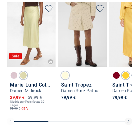
Sale
Marie Lund Collection
Saint Tropez
Saint Trop
Damen Midirock
Damen Rock PatriciaSZ
Ermäßigter Preis
39,99 €
59,99 €
79,99 €
79,99 €
Niedrigster Preis (letzte 30
Tage):
59,99
€
-33%