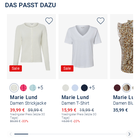
DAS PASST DAZU
Sale
Sale
+5
+5
Marie Lund
Marie Lund
Marie Lun
Damen Strickjacke
Damen T-Shirt
Damen Bluse
Ermäßigter Preis
Ermäßigter Preis
39,99 €
59,99 €
15,99 €
19,99 €
35,99 €
Niedrigster Preis (letzte 30
Niedrigster Preis (letzte 30
Tage):
Tage):
59,99
€
-33%
19,99
€
-20%