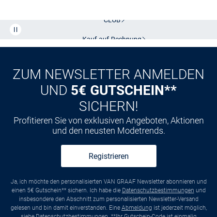
Kostenlose Lieferung und Retoure mit unserem Friends
CLUB
Kauf auf
Rechnung
ZUM NEWSLETTER ANMELDEN
UND
5€ GUTSCHEIN**
SICHERN!
Profitieren Sie von exklusiven Angeboten, Aktionen
und den neusten Modetrends.
Registrieren
Ja, ich möchte den personalisierten VAN GRAAF Newsletter abonnieren und
einen 5€ Gutschein** sichern. Ich habe die
Datenschutzbestimmungen
und
insbesondere den Abschnitt zum personalisierten Newsletter-Versand
gelesen und bin damit einverstanden. Eine
Abmeldung
ist jederzeit möglich,
siehe
Datenschutzbestimmungen
. **Ihr Gutschein-Code ist einmalig