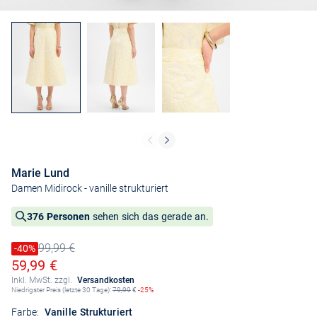
Marie Lund
Damen Midirock
- vanille strukturiert
376 Personen
sehen sich das gerade an.
99,99 €
Preis reduziert um
-40%
Alter Preis
Ermäßigter Preis
59,99 €
Inkl. MwSt. zzgl.
Versandkosten
Niedrigster Preis (letzte 30 Tage):
79,99
€
-25%
Farbe:
Vanille Strukturiert