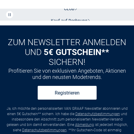
Kostenlose Lieferung und Retoure mit unserem Friends
CLUB
Kauf auf
Rechnung
ZUM NEWSLETTER ANMELDEN
UND
5€ GUTSCHEIN**
SICHERN!
Profitieren Sie von exklusiven Angeboten, Aktionen
und den neusten Modetrends.
Registrieren
Ja, ich möchte den personalisierten VAN GRAAF Newsletter abonnieren und
einen 5€ Gutschein** sichern. Ich habe die
Datenschutzbestimmungen
und
insbesondere den Abschnitt zum personalisierten Newsletter-Versand
gelesen und bin damit einverstanden. Eine
Abmeldung
ist jederzeit möglich,
siehe
Datenschutzbestimmungen
. **Ihr Gutschein-Code ist einmalig