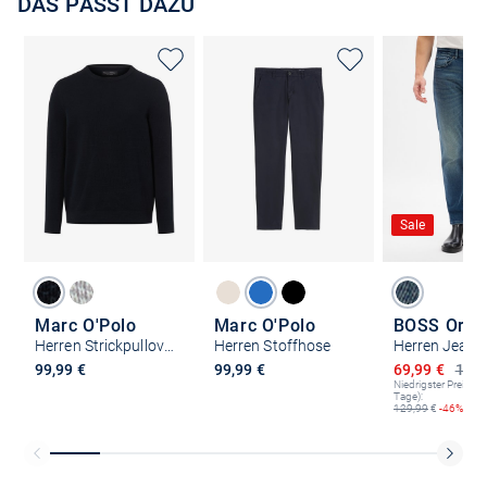
DAS PASST DAZU
Sale
Marc O'Polo
Marc O'Polo
BOSS Oran
Herren Strickpullover
Herren Stoffhose
Ermäßigter P
99,99 €
99,99 €
69,99 €
129,
Niedrigster Preis (le
Tage):
129,99
€
-46%