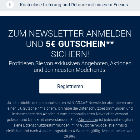
Kauf auf
Rechnung
ZUM NEWSLETTER ANMELDEN
UND
5€ GUTSCHEIN**
SICHERN!
Profitieren Sie von exklusiven Angeboten, Aktionen
und den neusten Modetrends.
Registrieren
Ja, ich möchte den personalisierten VAN GRAAF Newsletter abonnieren und
einen 5€ Gutschein** sichern. Ich habe die
Datenschutzbestimmungen
und
insbesondere den Abschnitt zum personalisierten Newsletter-Versand
gelesen und bin damit einverstanden. Eine
Abmeldung
ist jederzeit möglich,
siehe
Datenschutzbestimmungen
. **Ihr Gutschein-Code ist einmalig
einlösbar und nach Ausstellungsdatum 4 Wochen gültig. Mindestbestellwert
29,99€.