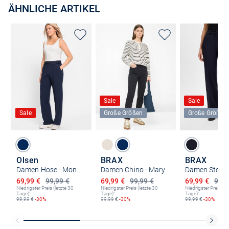
ÄHNLICHE ARTIKEL
Sale
Sale
Sale
Große Größen
Große Größen
Olsen
BRAX
BRAX
Damen Hose - Mona Straight
Damen Chino - Mary
Ermäßigter Preis
Ermäßigter Preis
Ermäßigter P
69,99 €
99,99 €
69,99 €
99,99 €
69,99 €
99,9
Niedrigster Preis (letzte 30
Niedrigster Preis (letzte 30
Niedrigster Preis (le
Tage):
Tage):
Tage):
99,99
€
-30%
99,99
€
-30%
99,99
€
-30%