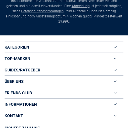
insbesondere den Abschnitt zum personalisierten Newsletter-Versand
gelesen und bin damit einverstanden. Eine
Abmeldung
ist jederzeit möglich,
siehe
Datenschutzbestimmungen
. **Ihr Gutschein-Code ist einmalig
einlösbar und nach Ausstellungsdatum 4 Wochen gültig. Mindestbestellwert
29,99€.
KATEGORIEN
TOP-MARKEN
GUIDES/RATGEBER
ÜBER UNS
FRIENDS CLUB
INFORMATIONEN
KONTAKT