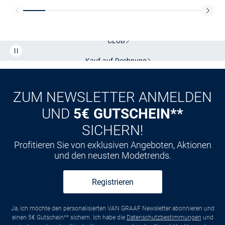
Kostenlose Lieferung und Retoure mit unserem Friends
CLUB
Kauf auf
Rechnung
ZUM NEWSLETTER ANMELDEN
UND
5€ GUTSCHEIN**
SICHERN!
Profitieren Sie von exklusiven Angeboten, Aktionen
und den neusten Modetrends.
Registrieren
Ja, ich möchte den personalisierten VAN GRAAF Newsletter abonnieren und
einen 5€ Gutschein** sichern. Ich habe die
Datenschutzbestimmungen
und