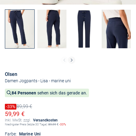
Olsen
Damen Jogpants - Lisa
- marine uni
84 Personen
sehen sich das gerade an.
89,99 €
Preis reduziert um
-33%
Alter Preis
Ermäßigter Preis
59,99 €
Inkl. MwSt. zzgl.
Versandkosten
Niedrigster Preis (letzte 30 Tage):
89,99
€
-33%
Farbe:
Marine Uni