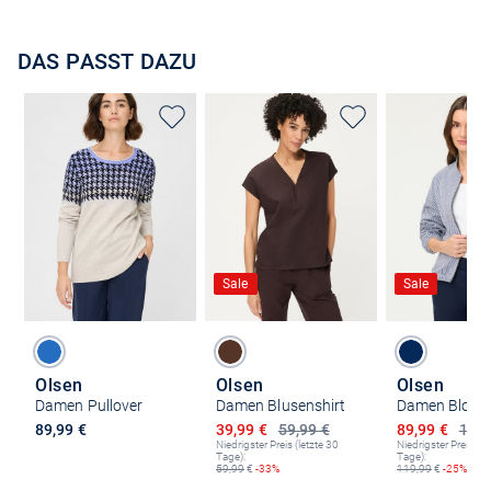
DAS PASST DAZU
Sale
Sale
Olsen
Olsen
Olsen
Damen Pullover
Damen Blusenshirt
Damen Blous
Ermäßigter Preis
Ermäßigter P
89,99 €
39,99 €
59,99 €
89,99 €
119,
Niedrigster Preis (letzte 30
Niedrigster Preis (le
Tage):
Tage):
59,99
€
-33%
119,99
€
-25%