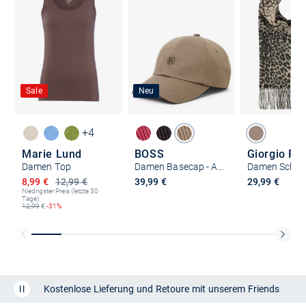
Sale
Neu
+4
Marie Lund
BOSS
Giorgio Ri
Damen Top
Damen Basecap - Ari-B
Damen Schal
Ermäßigter Preis
8,99 €
12,99 €
39,99 €
29,99 €
Niedrigster Preis (letzte 30
Tage):
12,99
€
-31%
Kostenlose Lieferung und Retoure mit unserem Friends
CLUB