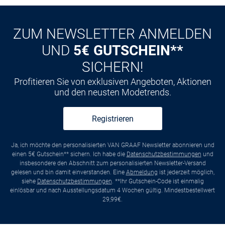
Kauf auf
Rechnung
ZUM NEWSLETTER ANMELDEN
UND
5€ GUTSCHEIN**
SICHERN!
Profitieren Sie von exklusiven Angeboten, Aktionen
und den neusten Modetrends.
Registrieren
Ja, ich möchte den personalisierten VAN GRAAF Newsletter abonnieren und
einen 5€ Gutschein** sichern. Ich habe die
Datenschutzbestimmungen
und
insbesondere den Abschnitt zum personalisierten Newsletter-Versand
gelesen und bin damit einverstanden. Eine
Abmeldung
ist jederzeit möglich,
siehe
Datenschutzbestimmungen
. **Ihr Gutschein-Code ist einmalig
einlösbar und nach Ausstellungsdatum 4 Wochen gültig. Mindestbestellwert
29,99€.