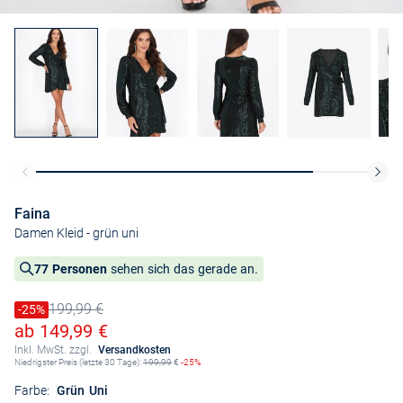
Faina
Damen Kleid
- grün uni
77 Personen
sehen sich das gerade an.
199,99 €
Preis reduziert um
-25%
Alter Preis
Ermäßigter Preis
ab 149,99 €
Inkl. MwSt. zzgl.
Versandkosten
Niedrigster Preis (letzte 30 Tage):
199,99
€
-25%
Farbe:
Grün Uni