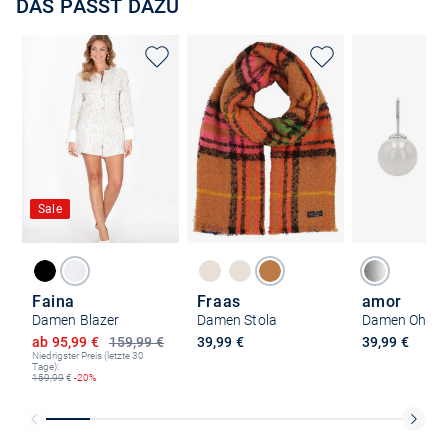
DAS PASST DAZU
Sale
Faina
Fraas
amor
Damen Blazer
Damen Stola
Damen Ohrhä
Ermäßigter Preis
ab 95,99 €
159,99 €
39,99 €
39,99 €
Niedrigster Preis (letzte 30
Tage):
159,99
€
-20%