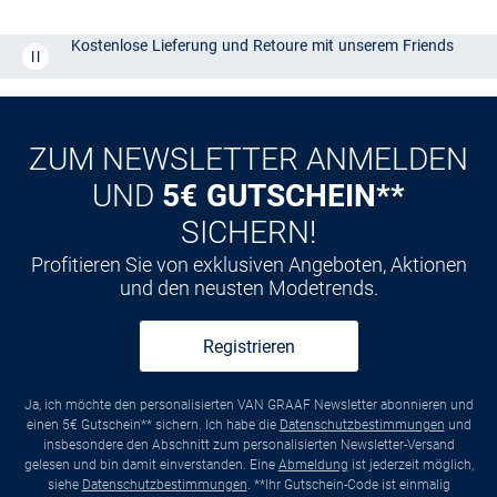
Kostenlose Lieferung und Retoure mit unserem Friends
CLUB
Kauf auf
Rechnung
ZUM NEWSLETTER ANMELDEN
UND
5€ GUTSCHEIN**
SICHERN!
Profitieren Sie von exklusiven Angeboten, Aktionen
und den neusten Modetrends.
Registrieren
Ja, ich möchte den personalisierten VAN GRAAF Newsletter abonnieren und
einen 5€ Gutschein** sichern. Ich habe die
Datenschutzbestimmungen
und
insbesondere den Abschnitt zum personalisierten Newsletter-Versand
gelesen und bin damit einverstanden. Eine
Abmeldung
ist jederzeit möglich,
siehe
Datenschutzbestimmungen
. **Ihr Gutschein-Code ist einmalig