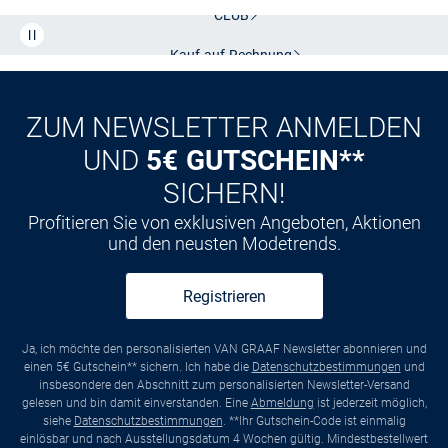
CLUB
Kauf auf
Rechnung
ZUM NEWSLETTER ANMELDEN
UND
5€ GUTSCHEIN**
SICHERN!
Profitieren Sie von exklusiven Angeboten, Aktionen
und den neusten Modetrends.
Registrieren
Ja, ich möchte den personalisierten VAN GRAAF Newsletter abonnieren und
einen 5€ Gutschein** sichern. Ich habe die
Datenschutzbestimmungen
und
insbesondere den Abschnitt zum personalisierten Newsletter-Versand
gelesen und bin damit einverstanden. Eine
Abmeldung
ist jederzeit möglich,
siehe
Datenschutzbestimmungen
. **Ihr Gutschein-Code ist einmalig
einlösbar und nach Ausstellungsdatum 4 Wochen gültig. Mindestbestellwert