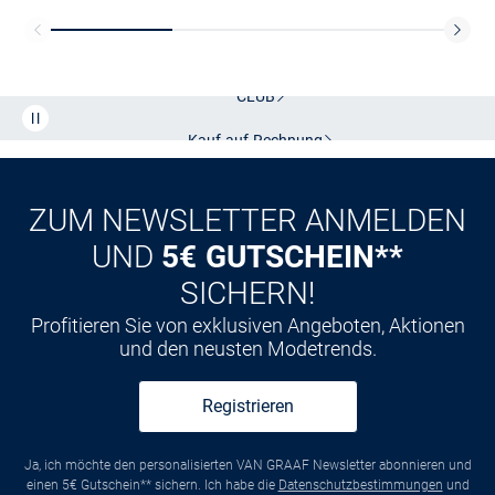
Kostenlose Lieferung und Retoure mit unserem Friends
CLUB
Kauf auf
Rechnung
ZUM NEWSLETTER ANMELDEN
UND
5€ GUTSCHEIN**
SICHERN!
Profitieren Sie von exklusiven Angeboten, Aktionen
und den neusten Modetrends.
Registrieren
Ja, ich möchte den personalisierten VAN GRAAF Newsletter abonnieren und
einen 5€ Gutschein** sichern. Ich habe die
Datenschutzbestimmungen
und