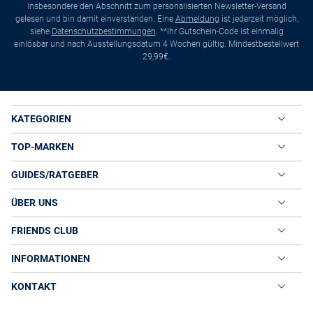
insbesondere den Abschnitt zum personalisierten Newsletter-Versand
gelesen und bin damit einverstanden. Eine
Abmeldung
ist jederzeit möglich,
siehe
Datenschutzbestimmungen
. **Ihr Gutschein-Code ist einmalig
einlösbar und nach Ausstellungsdatum 4 Wochen gültig. Mindestbestellwert
29,99€.
KATEGORIEN
TOP-MARKEN
GUIDES/RATGEBER
ÜBER UNS
FRIENDS CLUB
INFORMATIONEN
KONTAKT