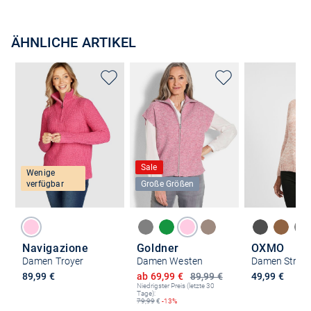
ÄHNLICHE ARTIKEL
Sale
Wenige
verfügbar
Große Größen
Navigazione
Goldner
OXMO
Damen Troyer
Damen Westen
Ermäßigter Preis
89,99 €
ab 69,99 €
89,99 €
49,99 €
Niedrigster Preis (letzte 30
Tage):
79,99
€
-13%