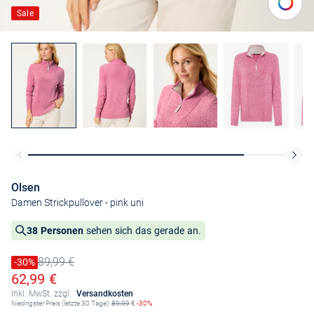
Sale
Olsen
Damen Strickpullover
- pink uni
38 Personen
sehen sich das gerade an.
89,99 €
Preis reduziert um
-30%
Alter Preis
Ermäßigter Preis
62,99 €
Inkl. MwSt. zzgl.
Versandkosten
Niedrigster Preis (letzte 30 Tage):
89,99
€
-30%