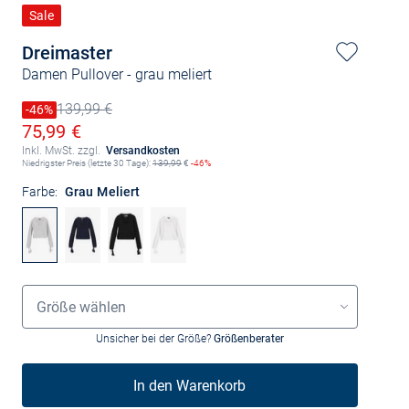
Sale
Dreimaster
Damen Pullover
- grau meliert
139,99 €
Preis reduziert um
-46%
Alter Preis
Ermäßigter Preis
75,99 €
Inkl. MwSt. zzgl.
Versandkosten
Niedrigster Preis (letzte 30 Tage):
139,99
€
-46%
Farbe:
Grau Meliert
Größenauswahl
Größe wählen
Unsicher bei der Größe?
Größenberater
In den Warenkorb