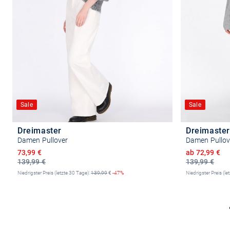
Sale
Sale
Dreimaster
Dreimaster
Damen Pullover
Damen Pullov
Ermäßigter Preis
Ermäßigter P
73,99 €
ab 72,99 €
139,99 €
139,99 €
Niedrigster Preis (letzte 30 Tage):
139,99
€
-47%
Niedrigster Preis (le
Größe auswählen