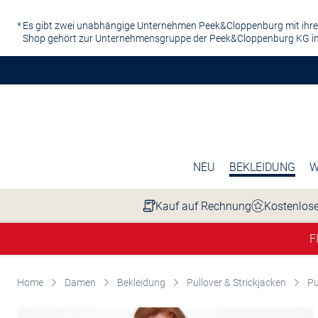
Zum Hauptinhalt springen
Es gibt zwei unabhängige Unternehmen Peek&Cloppenburg mit ihre
Shop gehört zur Unternehmensgruppe der Peek&Cloppenburg KG in
NEU
BEKLEIDUNG
W
Kauf auf Rechnung
Kostenlose
F
Home
Damen
Bekleidung
Pullover & Strickjacken
Pu