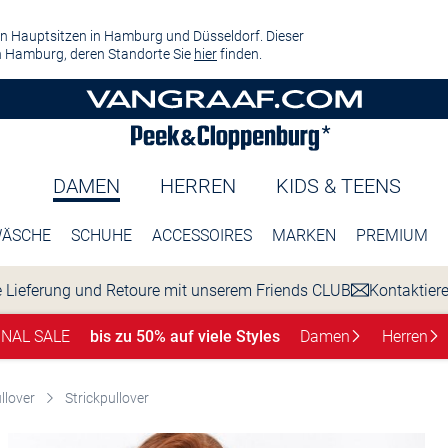
n Hauptsitzen in Hamburg und Düsseldorf. Dieser
 Hamburg, deren Standorte Sie
hier
finden.
DAMEN
HERREN
KIDS & TEENS
ÄSCHE
SCHUHE
ACCESSOIRES
MARKEN
PREMIUM
 Lieferung und Retoure mit unserem Friends CLUB
Kontaktier
INAL SALE
bis zu 50% auf viele Styles
Damen
Herren
llover
Strickpullover