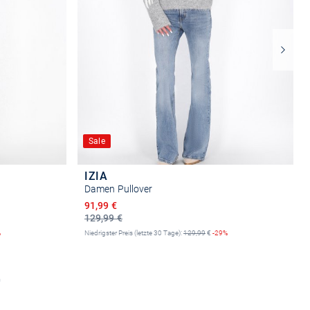
Sale
IZIA
Damen Pullover
Ermäßigter Preis
91,99 €
129,99 €
%
Niedrigster Preis (letzte 30 Tage):
129,99
€
-29%
n
Größe auswählen