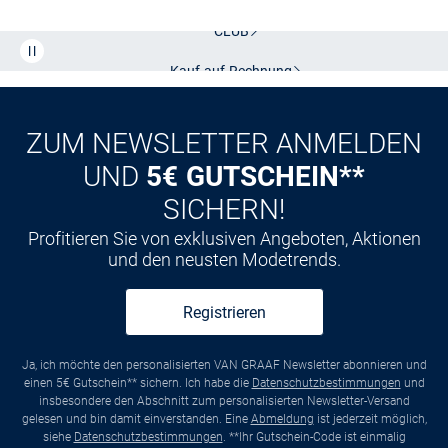
CLUB
Kauf auf
Rechnung
ZUM NEWSLETTER ANMELDEN
UND
5€ GUTSCHEIN**
SICHERN!
Profitieren Sie von exklusiven Angeboten, Aktionen
und den neusten Modetrends.
Registrieren
Ja, ich möchte den personalisierten VAN GRAAF Newsletter abonnieren und
einen 5€ Gutschein** sichern. Ich habe die
Datenschutzbestimmungen
und
insbesondere den Abschnitt zum personalisierten Newsletter-Versand
gelesen und bin damit einverstanden. Eine
Abmeldung
ist jederzeit möglich,
siehe
Datenschutzbestimmungen
. **Ihr Gutschein-Code ist einmalig