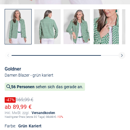
Goldner
Damen Blazer
- grün kariert
56 Personen
sehen sich das gerade an.
169,99 €
Preis reduziert um
-47%
Alter Preis
Ermäßigter Preis
ab 89,99 €
Inkl. MwSt. zzgl.
Versandkosten
Niedrigster Preis (letzte 30 Tage):
99,99
€
-10%
Farbe:
Grün Kariert