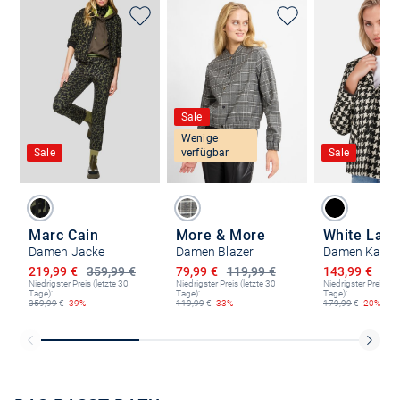
Sale
Wenige
Sale
verfügbar
Sale
Marc Cain
More & More
White Labe
Damen Jacke
Damen Blazer
Damen Kaste
Ermäßigter Preis
Ermäßigter Preis
Ermäßigter P
219,99 €
359,99 €
79,99 €
119,99 €
143,99 €
179
Niedrigster Preis (letzte 30
Niedrigster Preis (letzte 30
Niedrigster Preis (le
Tage):
Tage):
Tage):
359,99
€
-39%
119,99
€
-33%
179,99
€
-20%