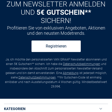
ZUM NEWSLETTER ANMELDEN
UND
5€ GUTSCHEIN**
SICHERN!
Profitieren Sie von exklusiven Angeboten, Aktionen
und den neusten Modetrends.
Registrieren
Ja, ich möchte den personalisierten VAN GRAAF Newsletter abonnieren und
einen 5€ Gutschein** sichern. Ich habe die
Datenschutzbestimmungen
und
insbesondere den Abschnitt zum personalisierten Newsletter-Versand
gelesen und bin damit einverstanden. Eine
Abmeldung
ist jederzeit möglich,
siehe
Datenschutzbestimmungen
. **Ihr Gutschein-Code ist einmalig
einlösbar und nach Ausstellungsdatum 4 Wochen gültig. Mindestbestellwert
29,99€.
KATEGORIEN