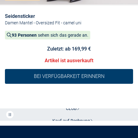
Seidensticker
Damen Mantel - Oversized Fit
- camel uni
93 Personen
sehen sich das gerade an.
Zuletzt: ab 169,99 €
Artikel ist ausverkauft
BEI VERFÜGBARKEIT ERINNERN
Kostenlose Lieferung und Retoure mit unserem Friends
CLUB
Kauf auf
Rechnung