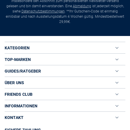
insbesondere den Abschnitt zum personalisierten Newsletter-Versand
gelesen und bin damit einverstanden. Eine
Abmeldung
ist jederzeit möglich,
siehe
Datenschutzbestimmungen
. **Ihr Gutschein-Code ist einmalig
einlösbar und nach Ausstellungsdatum 4 Wochen gültig. Mindestbestellwert
29,99€.
KATEGORIEN
TOP-MARKEN
GUIDES/RATGEBER
ÜBER UNS
FRIENDS CLUB
INFORMATIONEN
KONTAKT