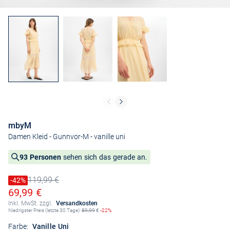
mbyM
Damen Kleid - Gunnvor-M
- vanille uni
93 Personen
sehen sich das gerade an.
119,99 €
Preis reduziert um
-42%
Alter Preis
Ermäßigter Preis
69,99 €
Inkl. MwSt. zzgl.
Versandkosten
Niedrigster Preis (letzte 30 Tage):
89,99
€
-22%
Farbe:
Vanille Uni