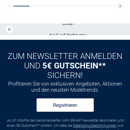
Kostenlose Lieferung und Retoure mit unserem Friends
CLUB
Kauf auf
Rechnung
ZUM NEWSLETTER ANMELDEN
UND
5€ GUTSCHEIN**
SICHERN!
Profitieren Sie von exklusiven Angeboten, Aktionen
und den neusten Modetrends.
Registrieren
Ja, ich möchte den personalisierten VAN GRAAF Newsletter abonnieren und
einen 5€ Gutschein** sichern. Ich habe die
Datenschutzbestimmungen
und