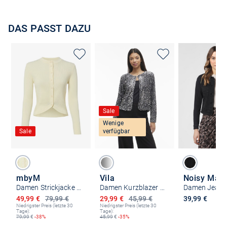
DAS PASST DAZU
Sale
Wenige
Sale
verfügbar
mbyM
Vila
Noisy May
Damen Strickjacke - Arietty-M
Damen Kurzblazer - VIFath
Ermäßigter Preis
Ermäßigter Preis
49,99 €
79,99 €
29,99 €
45,99 €
39,99 €
Niedrigster Preis (letzte 30
Niedrigster Preis (letzte 30
Tage):
Tage):
79,99
€
-38%
45,99
€
-35%