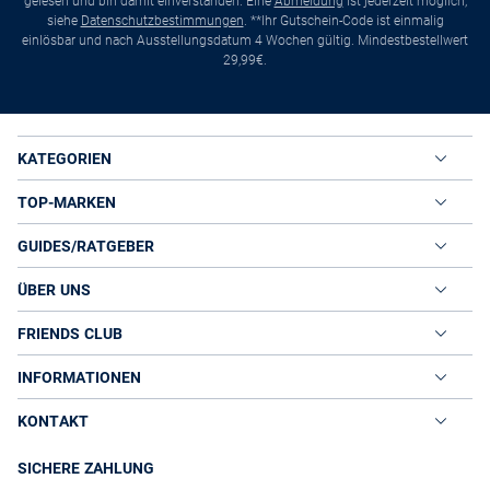
gelesen und bin damit einverstanden. Eine
Abmeldung
ist jederzeit möglich,
siehe
Datenschutzbestimmungen
. **Ihr Gutschein-Code ist einmalig
einlösbar und nach Ausstellungsdatum 4 Wochen gültig. Mindestbestellwert
29,99€.
KATEGORIEN
TOP-MARKEN
GUIDES/RATGEBER
ÜBER UNS
FRIENDS CLUB
INFORMATIONEN
KONTAKT
SICHERE ZAHLUNG