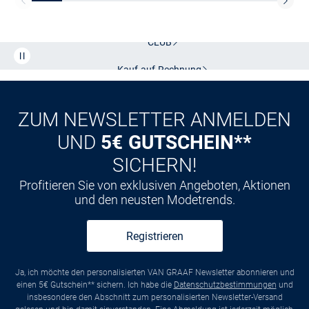
Kostenlose Lieferung und Retoure mit unserem Friends
CLUB
Kauf auf
Rechnung
ZUM NEWSLETTER ANMELDEN
UND
5€ GUTSCHEIN**
SICHERN!
Profitieren Sie von exklusiven Angeboten, Aktionen
und den neusten Modetrends.
Registrieren
Ja, ich möchte den personalisierten VAN GRAAF Newsletter abonnieren und
einen 5€ Gutschein** sichern. Ich habe die
Datenschutzbestimmungen
und
insbesondere den Abschnitt zum personalisierten Newsletter-Versand