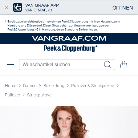
VAN GRAAF APP
ÖFFNEN
VAN GRAAF, k.s.
Zum Hauptinhalt springen
Es gibt zwei unabhängige Unternehmen Peek&Cloppenburg mit ihren Hauptsitzen in
Hamburg und Düsseldorf. Dieser Shop gehört zur Unternehmensgruppe der
Peek&Cloppenburg KG in Hamburg, deren Standorte Sie
hier
finden.
Home
Damen
Bekleidung
Pullover & Strickjacken
Pullover
Strickpullover