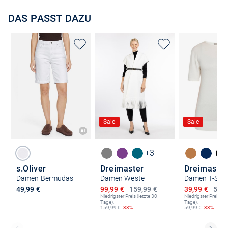
DAS PASST DAZU
Sale
Sale
+3
s.Oliver
Dreimaster
Dreimaster
Damen Bermudas
Damen Weste
Damen T-Shir
Ermäßigter Preis
Ermäßigter P
49,99 €
99,99 €
159,99 €
39,99 €
59,9
Niedrigster Preis (letzte 30
Niedrigster Preis (le
Tage):
Tage):
159,99
€
-38%
59,99
€
-33%