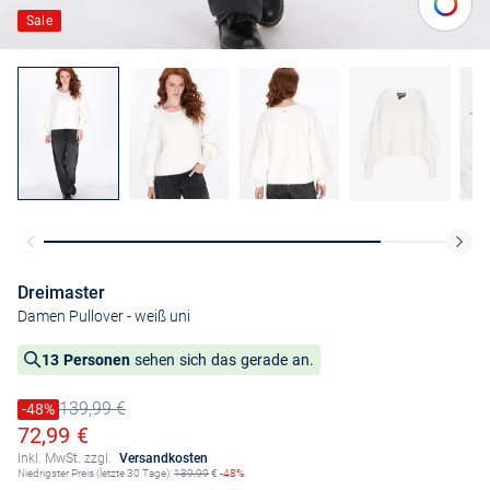
Sale
Dreimaster
Damen Pullover
- weiß uni
13 Personen
sehen sich das gerade an.
139,99 €
Preis reduziert um
-48%
Alter Preis
Ermäßigter Preis
72,99 €
Inkl. MwSt. zzgl.
Versandkosten
Niedrigster Preis (letzte 30 Tage):
139,99
€
-48%