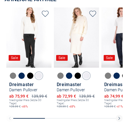
Sale
Sale
Sale
Dreimaster
Dreimaster
Dreimaster
Damen Pullover
Damen Pullover
Damen Pullov
Ermäßigter Preis
Ermäßigter Preis
Ermäßigter P
ab 75,99 €
139,99 €
ab 72,99 €
139,99 €
ab 74,99 €
1
Niedrigster Preis (letzte 30
Niedrigster Preis (letzte 30
Niedrigster Preis (le
Tage):
Tage):
Tage):
139,99
€
-46%
139,99
€
-48%
139,99
€
-41%