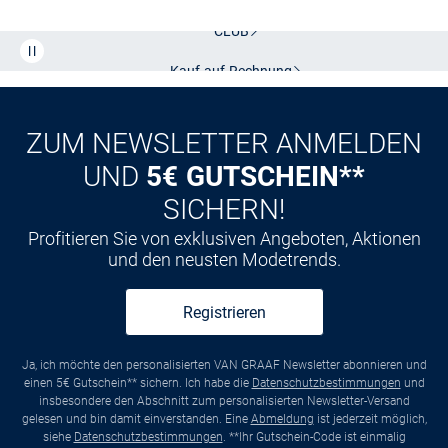
CLUB
Kauf auf
Rechnung
ZUM NEWSLETTER ANMELDEN
UND
5€ GUTSCHEIN**
SICHERN!
Profitieren Sie von exklusiven Angeboten, Aktionen
und den neusten Modetrends.
Registrieren
Ja, ich möchte den personalisierten VAN GRAAF Newsletter abonnieren und
einen 5€ Gutschein** sichern. Ich habe die
Datenschutzbestimmungen
und
insbesondere den Abschnitt zum personalisierten Newsletter-Versand
gelesen und bin damit einverstanden. Eine
Abmeldung
ist jederzeit möglich,
siehe
Datenschutzbestimmungen
. **Ihr Gutschein-Code ist einmalig