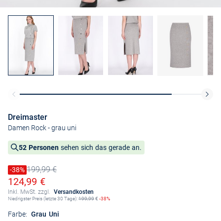
Dreimaster
Damen Rock
- grau uni
52 Personen
sehen sich das gerade an.
199,99 €
Preis reduziert um
-38%
Alter Preis
Ermäßigter Preis
124,99 €
Inkl. MwSt. zzgl.
Versandkosten
Niedrigster Preis (letzte 30 Tage):
199,99
€
-38%
Farbe:
Grau Uni