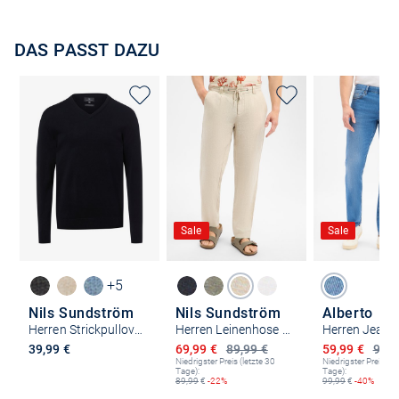
DAS PASST DAZU
Sale
Sale
+5
Nils Sundström
Nils Sundström
Alberto
Herren Strickpullover
Herren Leinenhose - N-Scott
Herren Jeans 
Ermäßigter Preis
Ermäßigter P
39,99 €
69,99 €
89,99 €
59,99 €
99,9
Niedrigster Preis (letzte 30
Niedrigster Preis (le
Tage):
Tage):
89,99
€
-22%
99,99
€
-40%