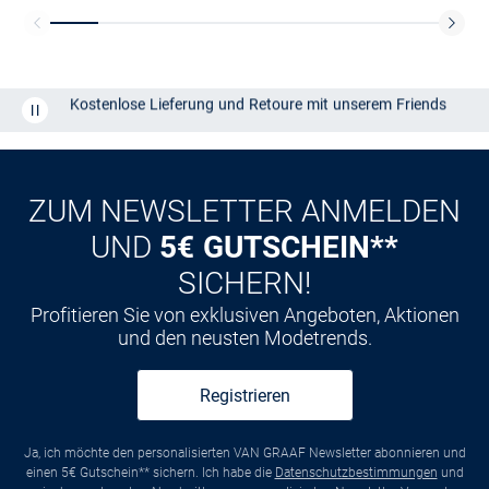
Kostenlose Lieferung und Retoure mit unserem Friends
CLUB
Kauf auf
Rechnung
ZUM NEWSLETTER ANMELDEN
UND
5€ GUTSCHEIN**
SICHERN!
Profitieren Sie von exklusiven Angeboten, Aktionen
und den neusten Modetrends.
Registrieren
Ja, ich möchte den personalisierten VAN GRAAF Newsletter abonnieren und
einen 5€ Gutschein** sichern. Ich habe die
Datenschutzbestimmungen
und