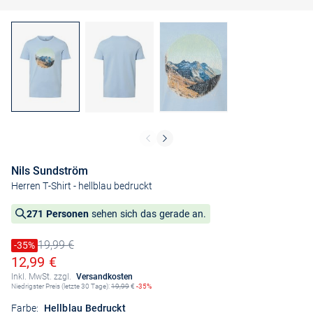
Nils Sundström
Herren T-Shirt
- hellblau bedruckt
271 Personen
sehen sich das gerade an.
19,99 €
Preis reduziert um
-35%
Alter Preis
Ermäßigter Preis
12,99 €
Inkl. MwSt. zzgl.
Versandkosten
Niedrigster Preis (letzte 30 Tage):
19,99
€
-35%
Farbe:
Hellblau Bedruckt