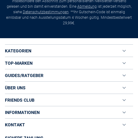
insbesondere den Abschnitt zum personalisierten Newsletter-Versand
gelesen und bin damit einverstanden. Eine
Abmeldung
ist jederzeit möglich,
siehe
Datenschutzbestimmungen
. **Ihr Gutschein-Code ist einmalig
einlösbar und nach Ausstellungsdatum 4 Wochen gültig. Mindestbestellwert
29,99€.
KATEGORIEN
TOP-MARKEN
GUIDES/RATGEBER
ÜBER UNS
FRIENDS CLUB
INFORMATIONEN
KONTAKT