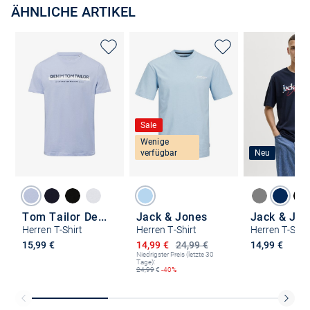
ÄHNLICHE ARTIKEL
Sale
Wenige
verfügbar
Neu
Tom Tailor Denim
Jack & Jones
Jack & Jon
Herren T-Shirt
Herren T-Shirt
Herren T-Shir
Ermäßigter Preis
15,99 €
14,99 €
24,99 €
14,99 €
Niedrigster Preis (letzte 30
Tage):
24,99
€
-40%