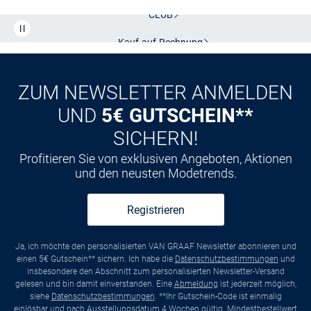
CLUB
Kauf auf
Rechnung
ZUM NEWSLETTER ANMELDEN
UND
5€ GUTSCHEIN**
SICHERN!
Profitieren Sie von exklusiven Angeboten, Aktionen
und den neusten Modetrends.
Registrieren
Ja, ich möchte den personalisierten VAN GRAAF Newsletter abonnieren und
einen 5€ Gutschein** sichern. Ich habe die
Datenschutzbestimmungen
und
insbesondere den Abschnitt zum personalisierten Newsletter-Versand
gelesen und bin damit einverstanden. Eine
Abmeldung
ist jederzeit möglich,
siehe
Datenschutzbestimmungen
. **Ihr Gutschein-Code ist einmalig
einlösbar und nach Ausstellungsdatum 4 Wochen gültig. Mindestbestellwert