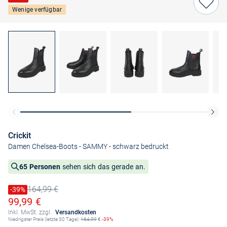
Wenige verfügbar
Crickit
Damen Chelsea-Boots - SAMMY
- schwarz bedruckt
65 Personen
sehen sich das gerade an.
164,99 €
Preis reduziert um
-39%
Alter Preis
Ermäßigter Preis
99,99 €
Inkl. MwSt. zzgl.
Versandkosten
Niedrigster Preis (letzte 30 Tage):
164,99
€
-39%