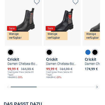
Sale
Sale
Wenige
Wenige
Wenige
verfügbar
verfügbar
verfügbar
Crickit
Crickit
Crickit
Damen Chelsea-Boots - SAMMY
Damen Chelsea-Boots - SAMMY
Ermäßigter Preis
Ermäßigter Preis
99,99 €
164,99 €
99,99 €
164,99 €
174,99 €
Niedrigster Preis (letzte 30
Niedrigster Preis (letzte 30
Tage):
Tage):
164,99
€
-39%
164,99
€
-39%
DAS PASST DAZU