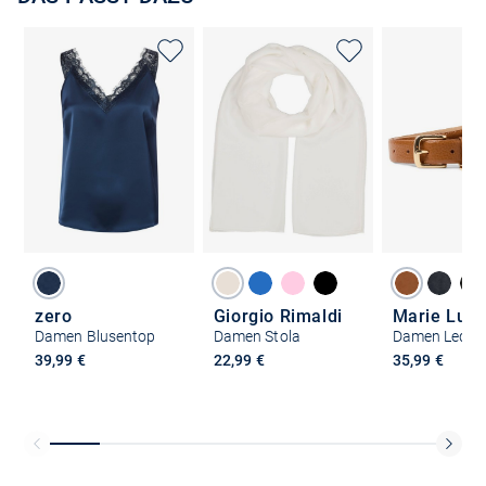
zero
Giorgio Rimaldi
Marie Lun
Damen Blusentop
Damen Stola
Damen Lederg
39,99 €
22,99 €
35,99 €
Kostenlose Lieferung und Retoure mit unserem Friends