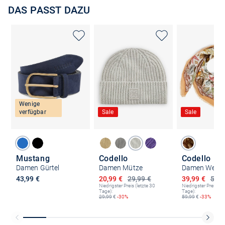
DAS PASST DAZU
Wenige
verfügbar
Sale
Sale
Mustang
Codello
Codello
Damen Gürtel
Damen Mütze
Damen Websc
Ermäßigter Preis
Ermäßigter P
43,99 €
20,99 €
29,99 €
39,99 €
59,9
Niedrigster Preis (letzte 30
Niedrigster Preis (le
Tage):
Tage):
29,99
€
-30%
59,99
€
-33%