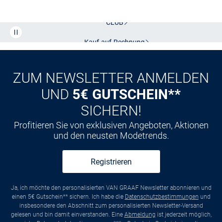
Kostenlose Lieferung und Retoure mit unserem Friends
CLUB
Kauf auf
Rechnung
ZUM NEWSLETTER ANMELDEN
UND
5€ GUTSCHEIN**
SICHERN!
Profitieren Sie von exklusiven Angeboten, Aktionen
und den neusten Modetrends.
Registrieren
Ja, ich möchte den personalisierten VAN GRAAF Newsletter abonnieren und
einen 5€ Gutschein** sichern. Ich habe die
Datenschutzbestimmungen
und
insbesondere den Abschnitt zum personalisierten Newsletter-Versand
gelesen und bin damit einverstanden. Eine
Abmeldung
ist jederzeit möglich,